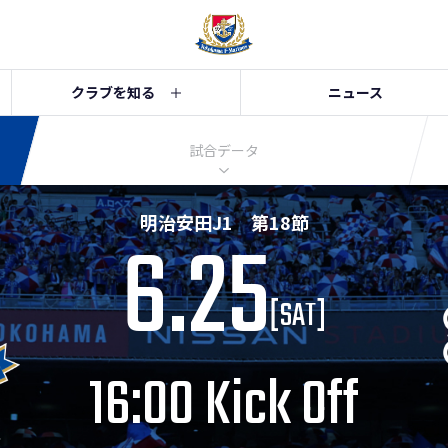
クラブを知る
ニュース
試合データ
明治安田J1 第18節
6.25
[
SAT
]
16:00 Kick Off
ス