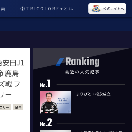
検索
TRICOLORE+とは
公式サイトへ
Ranking
明治安田J1
節 鹿島
最近の人気記事
1
戦 フ
No.
リー
まりびと：松永成立
ラリー
試合
2
No.