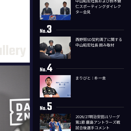
中山昭宏社長および鈴木健
仁スポーティングダイレク
ター会見
3
No.
西野努SD契約満了に関する
中山昭宏社長 囲み取材
4
No.
まりびと：朴一圭
5
No.
2026/27明治安田J1リーグ
第1節 鹿島アントラーズ戦
試合後選手コメント