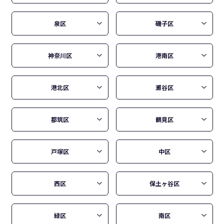
泉区
磯子区
神奈川区
港南区
港北区
瀬谷区
都筑区
鶴見区
戸塚区
中区
西区
保土ヶ谷区
緑区
南区