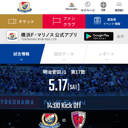
EN
マイページ
MENU
ファン
鹿島戦
チケット
クラブ
イベント情報
試合情報
試合データ
レポート
明治安田J1 第17節
5.17
[
SAT
]
14:00 Kick Off
VS