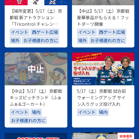
【場所変更】5/17（土）京
【中止】5/17（土）京都戦
都戦 新アトラクション
豪華景品がもらえる！フッ
「Tricontrol チャレン
トダーツ開催
ジ」
イベント
西ゲート広場
イベント
西ゲート広場
場外
お子様連れの方に
場外
お子様連れの方に
【中止】5/17（土）京都戦
5/17（土）京都戦 試合前
キッズピッチランド（ふぁ
ウォーミングアップ サイ
ふぁ&ゴーカート）
ン入りグッズ投げ入れ
イベント
場内
イベント
場内
お子様連れの方に