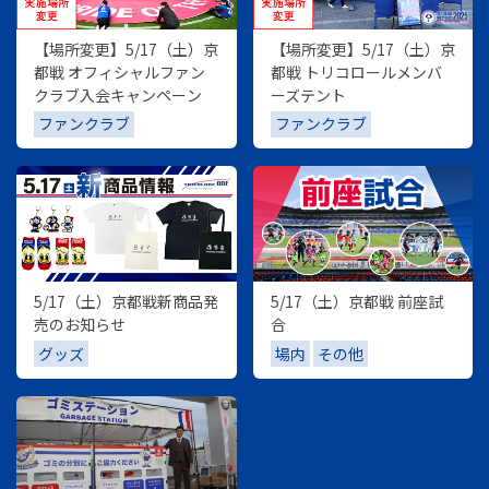
【場所変更】5/17（土）京
【場所変更】5/17（土）京
都戦 オフィシャルファン
都戦 トリコロールメンバ
クラブ入会キャンペーン
ーズテント
ファンクラブ
ファンクラブ
5/17（土）京都戦新商品発
5/17（土）京都戦 前座試
売のお知らせ
合
グッズ
場内
その他