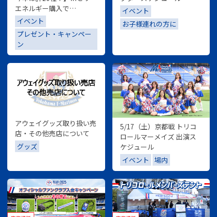
エネルギー購入で
イベント
「5/17（土）京都サンガ
イベント
お子様連れの方に
F.C.戦限定inゼリーオリジ
プレゼント・キャンペー
ナル選手カード」をプレゼ
ン
ント
アウェイグッズ取り扱い売
5/17（土）京都戦 トリコ
店・その他売店について
ロールマーメイズ 出演ス
グッズ
ケジュール
イベント
場内