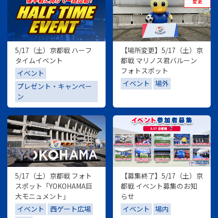
5/17（土）京都戦 ハーフ
【場所変更】5/17（土）京
タイムイベント
都戦 マリノス君バルーン
フォトスポット
イベント
イベント
場外
プレゼント・キャンペー
ン
5/17（土）京都戦 フォト
【募集終了】5/17（土）京
スポット「YOKOHAMA巨
都戦 イベント募集のお知
大モニュメント」
らせ
イベント
西ゲート広場
イベント
場内