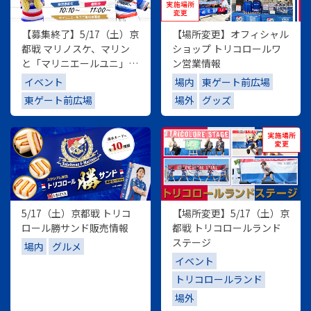
【募集終了】5/17（土）京
【場所変更】オフィシャル
都戦 マリノスケ、マリン
ショップ トリコロールワ
と「マリニエールユニ」お
ン営業情報
そろい撮影会
イベント
場内
東ゲート前広場
東ゲート前広場
場外
グッズ
5/17（土）京都戦 トリコ
【場所変更】5/17（土）京
ロール勝サンド販売情報
都戦 トリコロールランド
ステージ
場内
グルメ
イベント
トリコロールランド
場外