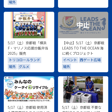
場外
5/17（土）京都戦「横浜
【中止】5/17（土）京都戦
F・マリノス応援炒飯弁当
LEADS TO THE OCEAN 海
2025」販売
に続くプロジェクト
トリコロールランド
イベント
西ゲート広場
場外
グルメ
場外
5/17（土）京都戦 使用済
5/17（土）京都戦 不要な