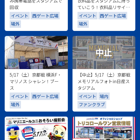
み携帯電話をスタジアムで
衣料品をスタジアムに持っ
回収
ていこう！衣料品リサイク
ル
イベント
西ゲート広場
イベント
西ゲート広場
場外
場外
5/17（土）京都戦 横浜F・
【中止】5/17（土）京都戦
マリノス シャレン！ブー
メモリアルフォトin日産ス
ス
タジアム
イベント
西ゲート広場
イベント
場内
場外
ファンクラブ