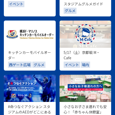
スタジアムグルメガイド
イベント
グルメ
キッチンカーモバイルオー
5/17（土）京都戦 M・
ダー
Cafe
西ゲート広場
グルメ
イベント
場内
#命つなぐアクション スタ
小さなお子さま連れでも安
ジアムのAEDがどこにある
心！「赤ちゃん休憩室」