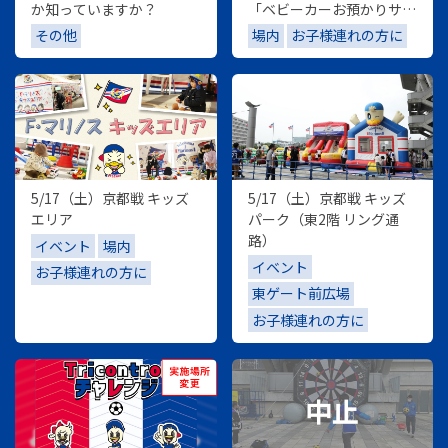
か知っていますか？
「ベビーカーお預かりサー
ビス」「おむつ替えシー
その他
場内
お子様連れの方に
ト」
5/17（土）京都戦 キッズ
5/17（土）京都戦 キッズ
エリア
パーク（東2階 リング通
路）
イベント
場内
イベント
お子様連れの方に
東ゲート前広場
お子様連れの方に