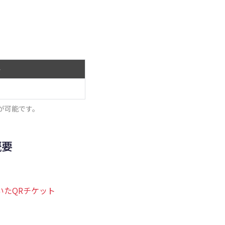
格
が可能です。
概要
いたQRチケット