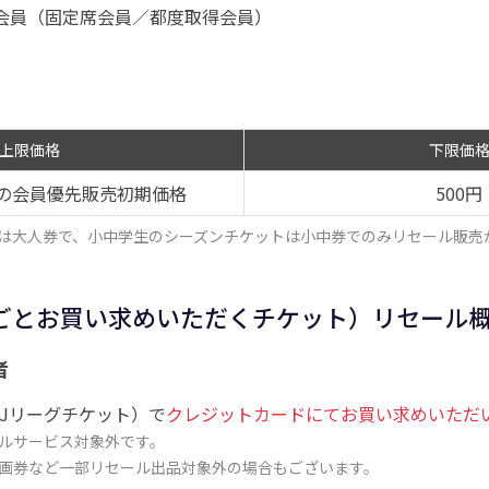
ト会員（固定席会員／都度取得会員）
上限価格
下限価
の会員優先販売初期価格
500円
は大人券で、小中学生のシーズンチケットは小中券でのみリセール販売
ごとお買い求めいただくチケット）リセール
者
Jリーグチケット）で
クレジットカードにてお買い求めいただ
ルサービス対象外です。
画券など一部リセール出品対象外の場合もございます。