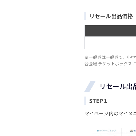
リセール出品価格
※一般券は一般券で、小中
合会場 チケットボックス
リセール出
STEP 1
マイページ内のマイメ