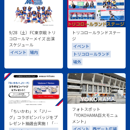
9/28（土）FC東京戦 トリ
トリコロールランドステー
コロールマーメイズ 出演
ジ
スケジュール
イベント
イベント
場内
トリコロールランド
場外
フォトスポット
「ちいかわ」×「Jリー
「YOKOHAMA巨大モニュ
グ」コラボピンバッジをプ
メント」
レゼント抽選会実施！「ち
イベント
西ゲート広場
いかわ」×「J1」を一緒に