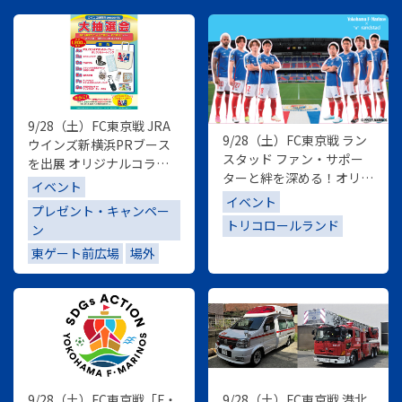
9/28（土）FC東京戦 JRA
9/28（土）FC東京戦 ラン
ウインズ新横浜PRブース
スタッド ファン・サポー
を出展 オリジナルコラボ
ターと絆を深める！オリジ
グッズなどが当たる抽選会
イベント
ナルグッズが当たるフォト
&フォトスポットを実施
イベント
プレゼント・キャンペー
ブースを設置
トリコロールランド
ン
東ゲート前広場
場外
9/28（土）FC東京戦「F・
9/28（土）FC東京戦 港北