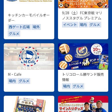
9/28（土）FC東京戦 マリ
キッチンカーモバイルオー
ノススタグル プレミアム
ダー
イベント
場内
グルメ
西ゲート広場
場外
グルメ
M・Cafe
トリコロール勝サンド販売
情報
場内
グルメ
場内
グルメ