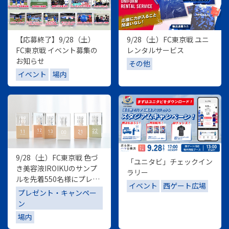
【応募終了】9/28（土）
9/28（土）FC東京戦 ユニ
FC東京戦 イベント募集の
レンタルサービス
お知らせ
その他
イベント
場内
9/28（土）FC東京戦 色づ
「ユニタビ」チェックイン
き美容液IROIKUのサンプ
ラリー
ルを先着550名様にプレゼ
イベント
西ゲート広場
ント！
プレゼント・キャンペー
ン
場内