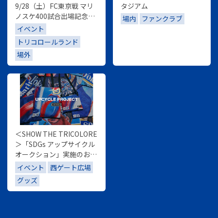
9/28（土）FC東京戦 マリ
タジアム
ノスケ400試合出場記念セ
場内
ファンクラブ
レモニー
イベント
トリコロールランド
場外
＜SHOW THE TRICOLORE
＞「SDGs アップサイクル
オークション」実施のお知
らせ
イベント
西ゲート広場
グッズ