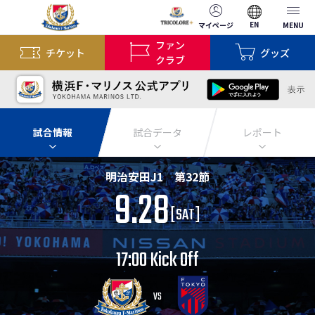
EN
マイページ
MENU
ファン
チケット
グッズ
クラブ
試合情報
試合データ
レポート
明治安田J1 第32節
9.28
[
SAT
]
17:00 Kick Off
VS