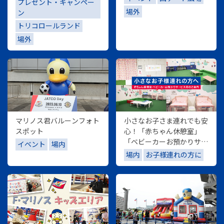
プレゼント・キャンペー
盛り上げよう！
場外
ン
トリコロールランド
場外
マリノス君バルーンフォト
小さなお子さま連れでも安
スポット
心！「赤ちゃん休憩室」
「ベビーカーお預かりサー
イベント
場内
ビス」「おむつ替えシー
場内
お子様連れの方に
ト」