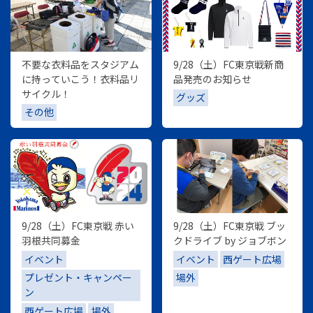
不要な衣料品をスタジアム
9/28（土）FC東京戦新商
に持っていこう！衣料品リ
品発売のお知らせ
サイクル！
グッズ
その他
9/28（土）FC東京戦 赤い
9/28（土）FC東京戦 ブッ
羽根共同募金
クドライブ by ジョブボン
イベント
イベント
西ゲート広場
プレゼント・キャンペー
場外
ン
西ゲート広場
場外