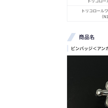
トリコロー
トリコロールワ
（N
商品名
ピンバッジ＜アン