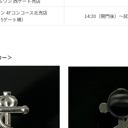
ルワン 西ゲート売店
ン 4Fコンコース北売店
14:30（開門後）～
15ゲート横）
カー＞