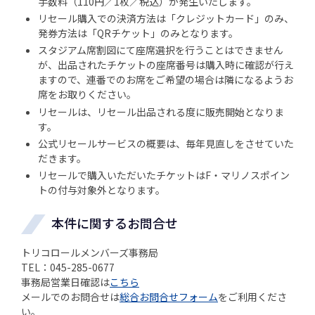
手数料（110円／1枚／税込）が発生いたします。
リセール購入での決済方法は「クレジットカード」のみ、
発券方法は「QRチケット」のみとなります。
スタジアム席割図にて座席選択を行うことはできません
が、出品されたチケットの座席番号は購入時に確認が行え
ますので、連番でのお席をご希望の場合は隣になるようお
席をお取りください。
リセールは、リセール出品される度に販売開始となりま
す。
公式リセールサービスの概要は、毎年見直しをさせていた
だきます。
リセールで購入いただいたチケットはF・マリノスポイン
トの付与対象外となります。
本件に関するお問合せ
トリコロールメンバーズ事務局
TEL：045-285-0677
事務局営業日確認は
こちら
メールでのお問合せは
総合お問合せフォーム
をご利用くださ
い。