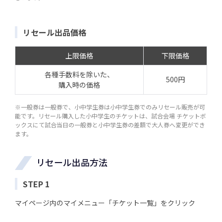
リセール出品価格
上限価格
下限価格
各種手数料を除いた、
500円
購入時の価格
※一般券は一般券で、小中学生券は小中学生券でのみリセール販売が可
能です。リセール購入した小中学生のチケットは、試合会場 チケットボ
ックスにて試合当日の一般券と小中学生券の差額で大人券へ変更ができ
ます。
リセール出品方法
STEP 1
マイページ内のマイメニュー「チケット一覧」をクリック