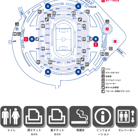
トイレ
西チケット
東チケット
喫煙所
インフォメ
エレベーター
BOX
BOX
ーション