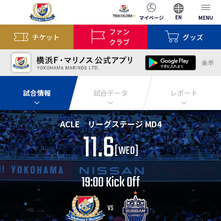
EN
マイページ
MENU
ファン
チケット
グッズ
クラブ
試合情報
試合データ
レポート
ACLE リーグステージ MD4
11.6
[
WED
]
19:00 Kick Off
VS