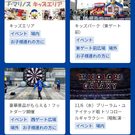
キッズエリア
キッズパーク（東ゲート
前）
イベント
場内
イベント
お子様連れの方に
東ゲート前広場
場外
お子様連れの方に
豪華景品がもらえる！フッ
11/6（水）ブリーラム・ユ
トダーツ開催
ナイテッド戦 トリコロー
ルギャラクシー（暗転演
イベント
西ゲート広場
出）
イベント
場内
場外
お子様連れの方に