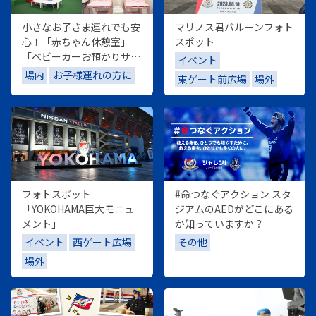
小さなお子さま連れでも安
マリノス君バルーンフォト
心！「赤ちゃん休憩室」
スポット
「ベビーカーお預かりサー
イベント
ビス」「おむつ替えシー
場内
お子様連れの方に
東ゲート前広場
場外
ト」
フォトスポット
#命つなぐアクション スタ
「YOKOHAMA巨大モニュ
ジアムのAEDがどこにある
メント」
か知っていますか？
イベント
西ゲート広場
その他
場外