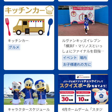
キッチンカー
ルヴァンキッズイレブン
「横浜F・マリノスといっ
グルメ
しょにファイナルを目指そ
う！！」
イベント
場内
お子様連れの方に
キャラクタースケジュール
4月ホームゲーム「スタジ