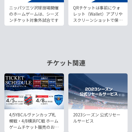
ニッパツ三ツ沢球技場開催
QRチケットは事前にウォ
のホームゲームは、シーズ
レット（Wallet）アプリや
ンチケット対象外試合です
スクリーンショットで保存
をして、ご来場ください。
チケット関連
4/5YBCルヴァンカップ札
2023シーズン 公式リセー
幌戦・4/8横浜FC戦 ホーム
ルサービス
ゲームチケット販売のお知