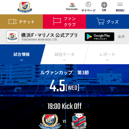
EN
マイページ
MENU
ファン
チケット
グッズ
クラブ
試合情報
試合データ
レポート
ルヴァンカップ 第3節
4.5
[
WED
]
19:00 Kick Off
VS