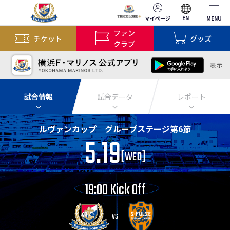
EN
マイページ
MENU
ファン
チケット
グッズ
クラブ
試合情報
試合データ
レポート
ルヴァンカップ グループステージ第6節
5.19
[
WED
]
19:00 Kick Off
VS