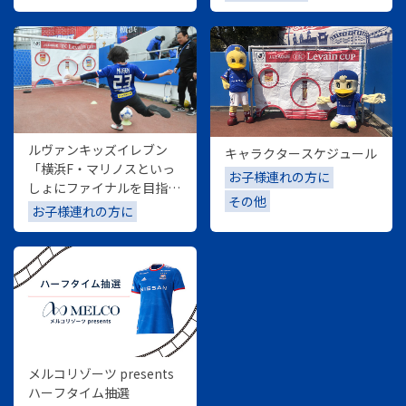
ルヴァンキッズイレブン
キャラクタースケジュール
「横浜F・マリノスといっ
お子様連れの方に
しょにファイナルを目指そ
その他
う！！」
お子様連れの方に
メルコリゾーツ presents
ハーフタイム抽選