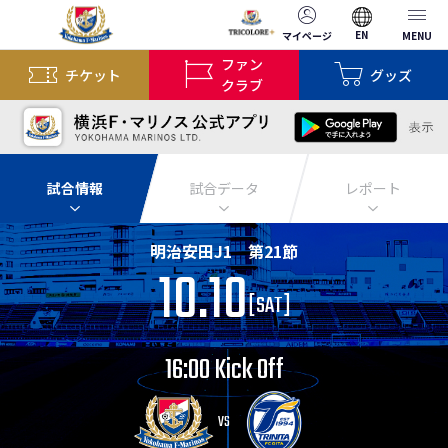
EN
マイページ
MENU
ファン
チケット
グッズ
クラブ
試合情報
試合データ
レポート
明治安田J1 第21節
10.10
[
SAT
]
16:00 Kick Off
VS