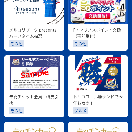
メルコリゾーツ presents
F・マリノスポイント交換
ハーフタイム抽選
（事前受付）
その他
その他
年間チケット会員 特典引
トリコロール勝サンドで今
換
年もカツ！
その他
グルメ