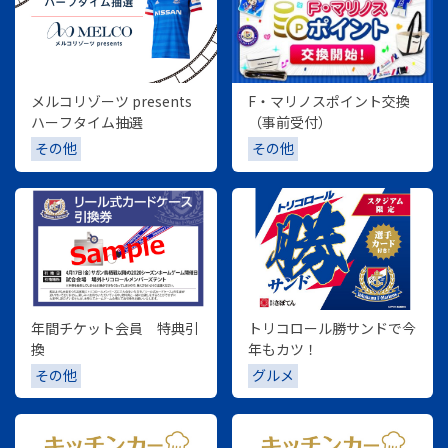
メルコリゾーツ presents
F・マリノスポイント交換
ハーフタイム抽選
（事前受付）
その他
その他
年間チケット会員 特典引
トリコロール勝サンドで今
換
年もカツ！
その他
グルメ