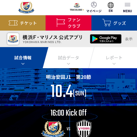
EN
マイページ
MENU
ファン
チケット
グッズ
クラブ
試合情報
試合データ
レポート
明治安田J1 第20節
10.4
[
SUN
]
16:00 Kick Off
VS