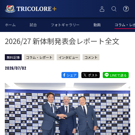
ホーム
試合
フォトギャラリー
動画
コラム・レ
2026/27 新体制発表会レポート全文
無料記事
コラム・レポート
インタビュー
コメント
2026/07/02
シェア
ポスト
LINEで送る