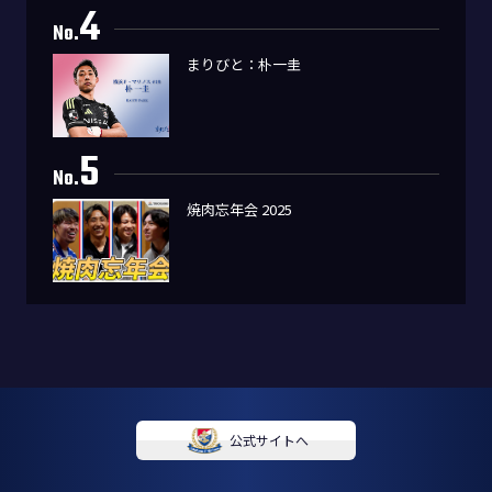
4
No.
まりびと：朴一圭
5
No.
焼肉忘年会 2025
公式サイトへ