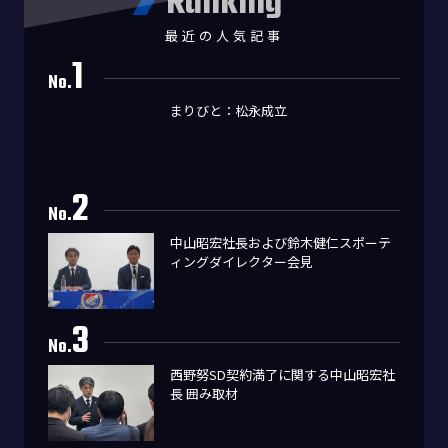
Ranking
最近の人気記事
1
No.
まりびと：松永成立
2
No.
中山昭宏社長および鈴木健仁スポーテ
ィングダイレクター会見
3
No.
西野努SD契約満了に関する中山昭宏社
長 囲み取材