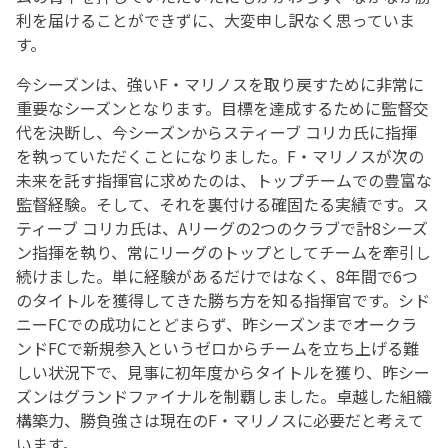
利を届けることができずに、大変申し訳なく思っていま
す。
今シーズンは、強いF・マリノスを取り戻すために非常に
重要なシーズンとなります。目標を達成するために監督交
代を決断し、今シーズンからスティーブ コリカ氏に指揮
を執っていただくことになりました。F・マリノスが次の
未来を託す指揮官に求めたのは、トップチームでの豊富な
監督経験。そして、それを裏付ける確固たる実績です。ス
ティーブ コリカ氏は、Aリーグの2つのクラブで計8シーズ
ン指揮を執り、常にリーグのトップとしてチームを牽引し
続けました。単に経験があるだけではなく、8年間で6つ
のタイトルを獲得してきた勝ち方を知る指揮官です。シド
ニーFCでの成功にとどまらず、昨シーズンまでオークラ
ンドFCで新規参入というゼロからチームを立ち上げる難
しい状況下で、見事に初年度からタイトルを獲り、昨シー
ズンはグランドファイナルを制覇しました。卓越した組織
構築力、勝負強さは現在のF・マリノスに必要だと考えて
います。