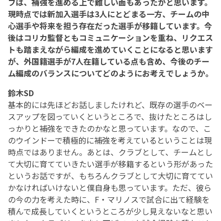
フは、補強を進める上で難しい面もあったかと思います。
現時点では新加入選手は3人にとどまる一方、チームの中
心選手や将来を担う存在だった選手が移籍しています。今
後はコリカ監督ともコミュニケーションを重ね、リクエス
トも踏まえながら編成を進めていくことになると思います
が、外国籍選手が7人在籍している点も含め、今後のチー
ム編成のバランスについてどのようにお考えでしょうか。
鈴木SD
基本的には先ほどお話しましたけれど、既存の選手のベー
スアップを図っていくというところで、抜けたところはし
っかりと補強をできたのかなと思っています。なので、こ
のウインドーで積極的に補強を考えているということは現
時点ではありません。あとは、クラブとして、チームとし
て大切に育てていきたい選手が移籍するという形があった
というお話ですが、もちろんクラブとして大切に育ててい
かなければいけないと僕自身も思っています。ただ、彼ら
の今の力を考えた時に、F・マリノスで試合に出て経験を
積んで成長していくというところが少し見えないなと思い