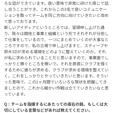
ろな話ができています。良い意味で非常に砕けた感じで話
し合うことができ、これからこの3名で良いコミュニケー
ションを取ってチームを同じ方向に向けていきたいと改め
て思っております。
新しいアイディアというところでは、冒頭申し上げた通
り、我々は競技と事業と組織という形でそれぞれが分担し
て仕事をしているので、一つにまとめていくのが大事なと
ころですので、私の立場で申し上げますと、スティーブや
鈴木SDが求める環境をどのように整えていくのか。それ
が私に求められていることだと思いますので、事業面でし
っかりと稼ぐところを稼いで。それを原資にクラブを強く
するために彼らが求める、クラブが求める環境を整えてい
く。これをしっかりとやっていきたいと思います。そうい
った意味で、この1ヶ月間でいろいろな現状を把握してき
ましたので、これから細かい作戦は立てていきたいなと思
っています。
Q：チームを指揮するにあたっての座右の銘、もしくは大
切にしている言葉などがあれば教えてください。