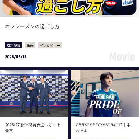
オフシーズンの過ごし方
有料記事
動画
インタビュー
2026/08/19
2026/27 新体制発表会レポート
𝑷𝑹𝑰𝑫𝑬 𝑶𝑭 “𝐶𝑂𝑀𝐸 𝐵𝐴𝐶𝐾”｜木
全文
村卓斗