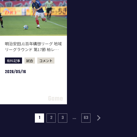
明治安田J1百年構想リーグ 地域
リーグラウンド 第17節 柏レイ
ソル戦 試合後選手コメント
有料記事
試合
コメント
2026/05/16
1
2
3
...
63