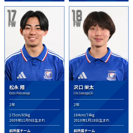
17
18
FW
FW
松永 翔
沢口 栄太
Kaito Matsunaga
Eita Sawaguchi
2年
2年
175cm/65kg
184cm/74kg
2009年11月9日生まれ
2010年1月18日生まれ
前所属チーム
前所属チーム