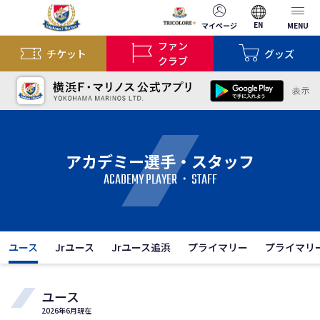
EN
マイページ
MENU
ファン
チケット
グッズ
クラブ
アカデミー選手・スタッフ
ACADEMY PLAYER・STAFF
ユース
Jrユース
Jrユース追浜
プライマリー
プライマリ
ユース
2026年6月現在