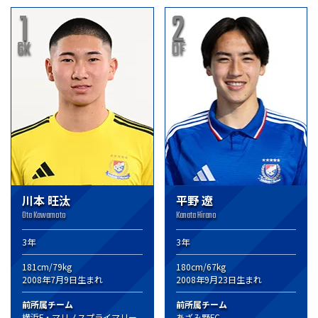
1
2
GK
DF
川本 旺汰
平野 遼
Ota Kawamoto
Kanata Hirano
3年
3年
181cm/79kg
180cm/67kg
2008年7月9日生まれ
2008年9月23日生まれ
前所属チーム
前所属チーム
横浜F・マリノスプライマリー
あざみ野FC