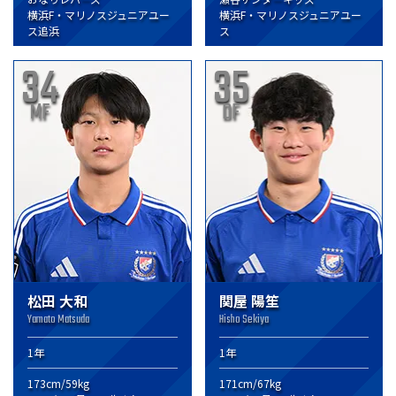
横浜F・マリノスジュニアユー
横浜F・マリノスジュニアユー
ス追浜
ス
34
35
MF
DF
松田 大和
関屋 陽笙
Yamato Matsuda
Hisho Sekiya
1年
1年
173cm/59kg
171cm/67kg