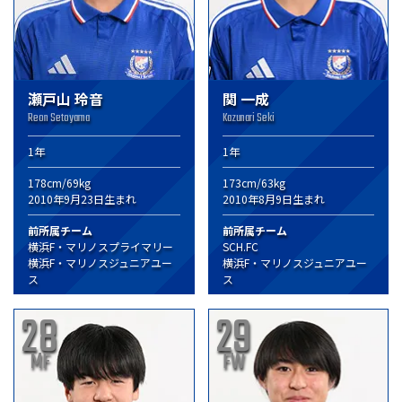
瀬戸山 玲音
関 一成
Reon Setoyama
Kazunari Seki
1年
1年
178cm/69kg
173cm/63kg
2010年9月23日生まれ
2010年8月9日生まれ
前所属チーム
前所属チーム
横浜F・マリノスプライマリー
SCH.FC
横浜F・マリノスジュニアユー
横浜F・マリノスジュニアユー
ス
ス
28
29
MF
FW