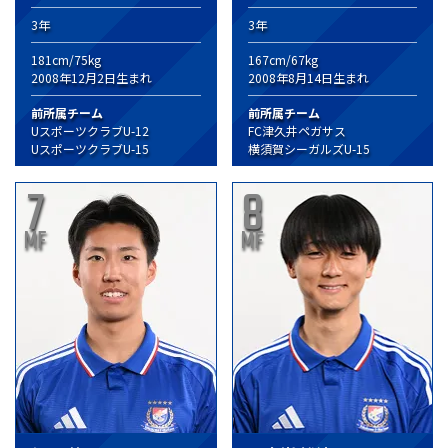
3年
3年
181cm/75kg
167cm/67kg
2008年12月2日生まれ
2008年8月14日生まれ
前所属チーム
前所属チーム
UスポーツクラブU-12
FC津久井ペガサス
UスポーツクラブU-15
横須賀シーガルズU-15
7
8
MF
MF