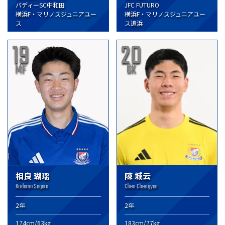
バディーSC中和田
JFC FUTURO
横浜F・マリノスジュニアユー
横浜F・マリノスジュニアユー
ス
ス追浜
19
20
MF
GK
相良 瑚瑶
陳 城云
Kodama Sagara
Chen Chengyun
2年
2年
174cm/63kg
183cm/77kg