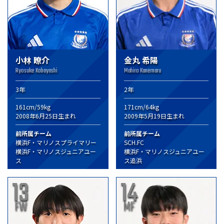
小林 瞭介
金丸 希陽
Ryosuke Kobayashi
Mahiro Kanemaru
3年
2年
161cm/59kg
171cm/64kg
2008年6月25日生まれ
2009年5月19日生まれ
前所属チーム
前所属チーム
横浜F・マリノスプライマリー
SCH.FC
横浜F・マリノスジュニアユー
横浜F・マリノスジュニアユー
ス
ス追浜
13
14
FW
MF