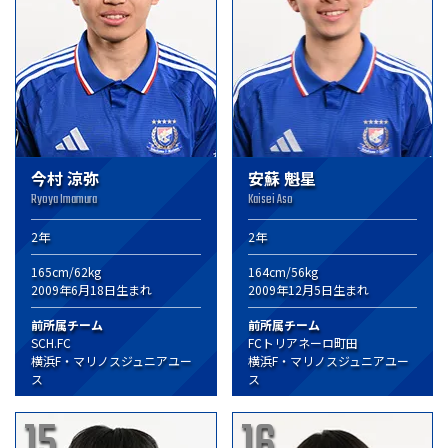
今村 涼弥
安蘇 魁星
Ryoya Imamura
Kaisei Aso
2年
2年
165cm/62kg
164cm/56kg
2009年6月18日生まれ
2009年12月5日生まれ
前所属チーム
前所属チーム
SCH.FC
FCトリアネーロ町田
横浜F・マリノスジュニアユー
横浜F・マリノスジュニアユー
ス
ス
15
16