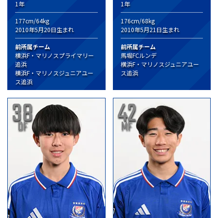
1年
1年
177cm/64kg
176cm/68kg
2010年5月20日生まれ
2010年5月21日生まれ
前所属チーム
前所属チーム
横浜F・マリノスプライマリー
馬堀FCルンデ
追浜
横浜F・マリノスジュニアユー
横浜F・マリノスジュニアユー
ス追浜
ス追浜
38
42
DF
MF