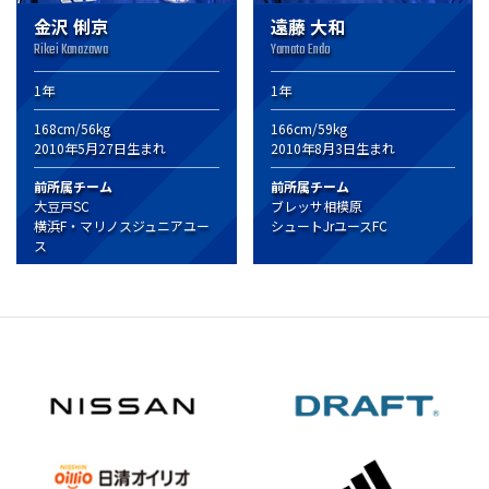
金沢 俐京
遠藤 大和
Rikei Kanazawa
Yamato Endo
1年
1年
168cm/56kg
166cm/59kg
2010年5月27日生まれ
2010年8月3日生まれ
前所属チーム
前所属チーム
大豆戸SC
ブレッサ相模原
横浜F・マリノスジュニアユー
シュートJrユースFC
ス