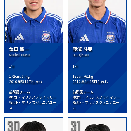
武田 隼一
藤澤 斗亜
Shunichi Takeda
Toa Fujisawa
1年
1年
172cm/57kg
175cm/61kg
2010年5月8日生まれ
2010年4月15日生まれ
前所属チーム
前所属チーム
横浜F・マリノスプライマリー
横浜F・マリノスプライマリー
横浜F・マリノスジュニアユー
横浜F・マリノスジュニアユー
ス
ス
30
31