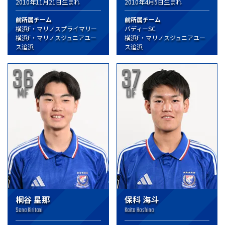
2010年11月21日生まれ
2010年4月5日生まれ
前所属チーム
前所属チーム
横浜F・マリノスプライマリー
バディーSC
横浜F・マリノスジュニアユー
横浜F・マリノスジュニアユー
ス追浜
ス追浜
36
37
MF
DF
桐谷 星那
保科 海斗
Sena Kiritani
Kaito Hoshina