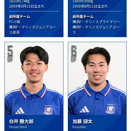
181cm/74kg
180cm/80kg
2009年3月15日生まれ
2008年8月11日生まれ
前所属チーム
前所属チーム
FC小坂
横浜F・マリノスプライマリー
横浜F・マリノスジュニアユー
横浜F・マリノスジュニアユー
ス追浜
ス
5
6
DF
DF
白井 勝大郎
加藤 諒太
Shotaro Shirai
Ryota Kato