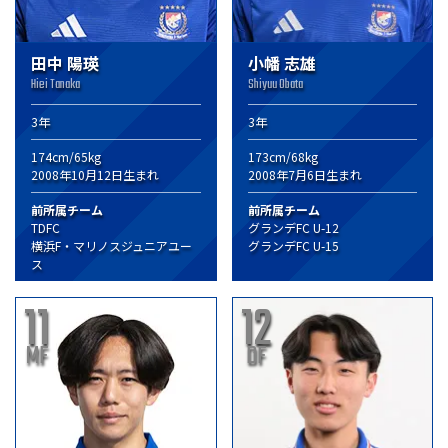
田中 陽瑛
小幡 志雄
Hiei Tanaka
Shiyuu Obata
3年
3年
174cm/65kg
173cm/68kg
2008年10月12日生まれ
2008年7月6日生まれ
前所属チーム
前所属チーム
TDFC
グランデFC U-12
横浜F・マリノスジュニアユー
グランデFC U-15
ス
11
12
MF
DF