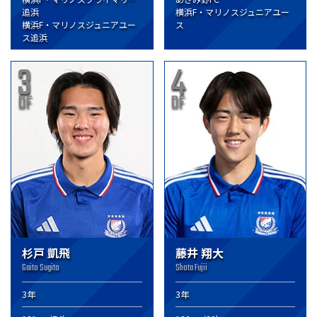
追浜
横浜F・マリノスジュニアユー
横浜F・マリノスジュニアユー
ス
ス追浜
3
4
DF
DF
杉戸 凱飛
藤井 翔大
Gaito Sugito
Shota Fujii
3年
3年