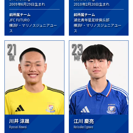
2009年6月29日生まれ
2010年2月20日生まれ
前所属チーム
前所属チーム
JFC FUTURO
湖北青年星足球俱乐部
横浜F・マリノスジュニアユー
横浜F・マリノスジュニアユー
ス
ス
21
23
GK
MF
川井 涼晟
江川 慶亮
Ryosei Kawai
Keisuke Egawa