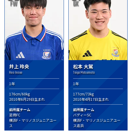
FW
GK
井上 玲央
松本 大駕
Reo Inoue
Taiga Matsumoto
1年
1年
176cm/60kg
177cm/73kg
2010年6月29日生まれ
2010年4月17日生まれ
前所属チーム
前所属チーム
足柄FC
バディーSC
横浜F・マリノスジュニアユー
横浜F・マリノスジュニアユー
ス
ス追浜