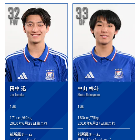
32
33
FW
DF
田中 迅
中山 柊斗
Jin Tanaka
Shuto Nakayama
1年
1年
171cm/60kg
183cm/75kg
2010年6月28日生まれ
2010年6月27日生まれ
前所属チーム
前所属チーム
おなりレパーズ
瀬谷サンダーキッズ