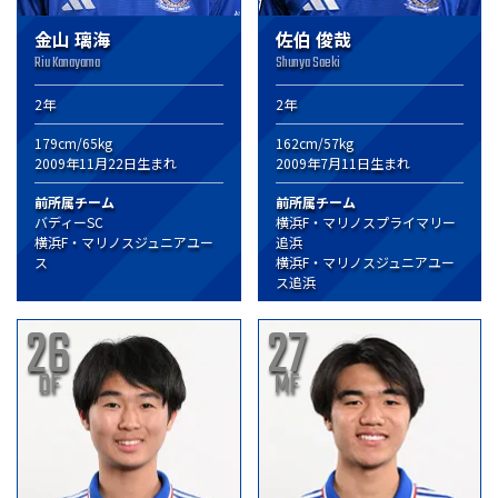
金山 璃海
佐伯 俊哉
Riu Kanayama
Shunya Saeki
2年
2年
179cm/65kg
162cm/57kg
2009年11月22日生まれ
2009年7月11日生まれ
前所属チーム
前所属チーム
バディーSC
横浜F・マリノスプライマリー
横浜F・マリノスジュニアユー
追浜
ス
横浜F・マリノスジュニアユー
ス追浜
26
27
DF
MF