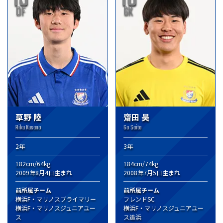
DF
GK
草野 陸
齋田 昊
Riku Kusano
Go Saita
2年
3年
182cm/64kg
184cm/74kg
2009年8月4日生まれ
2008年7月5日生まれ
前所属チーム
前所属チーム
横浜F・マリノスプライマリー
フレンドSC
横浜F・マリノスジュニアユー
横浜F・マリノスジュニアユー
ス
ス追浜