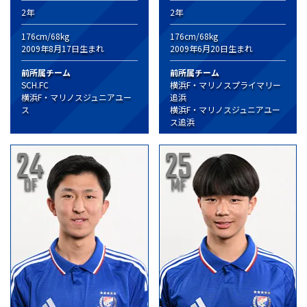
2年
2年
176cm/68kg
176cm/68kg
2009年8月17日生まれ
2009年6月20日生まれ
前所属チーム
前所属チーム
SCH.FC
横浜F・マリノスプライマリー
横浜F・マリノスジュニアユー
追浜
ス
横浜F・マリノスジュニアユー
ス追浜
24
25
DF
MF