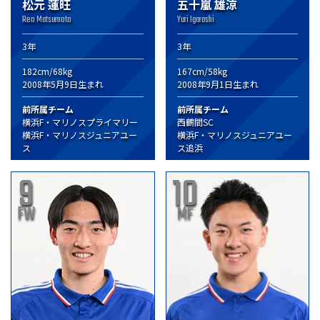
松元 蓮旺
五十嵐 雄涼
Reo Matsumoto
Yuri Igarashi
3年
3年
182cm/68kg
167cm/58kg
2008年5月9日生まれ
2008年9月1日生まれ
前所属チーム
前所属チーム
横浜F・マリノスプライマリー
西鶴間SC
横浜F・マリノスジュニアユー
横浜F・マリノスジュニアユー
ス
ス追浜
9
10
FW
MF