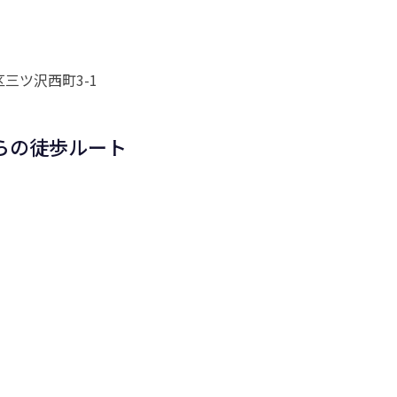
三ツ沢西町3-1
らの徒歩ルート