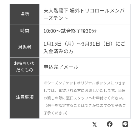
東大階段下 場外トリコロールメンバ
場所
ーズテント
10:00～試合終了後30分
時間
1月15日（月）～3月31日（日）にご
対象者
入金済みの方
お持ちいた
申込完了メール
だくもの
※シーズンチケットオリジナルボックスにつきま
しては、希望される方にお渡しいたします。当日
注意事項
お渡しの際に窓口スタッフへお申付けください。
（選手を指定することはできかねますので予めご
了承ください）