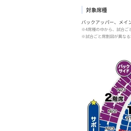
対象席種
バックアッパー、メイ
※4席種の中から、試合ご
※試合ごと席割図が異なる