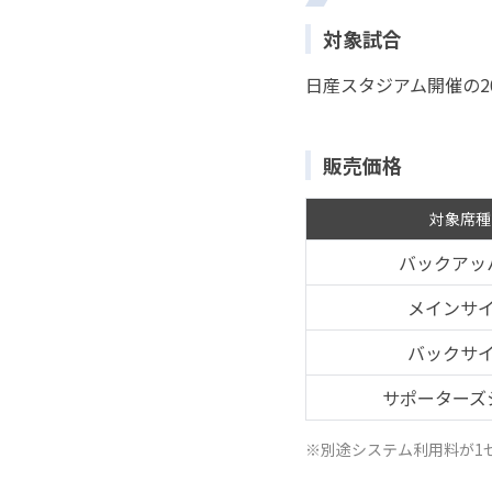
対象試合
日産スタジアム開催の20
販売価格
対象席種
バック
アッ
メイン
サ
バック
サ
サポーターズ
※別途システム利用料が1