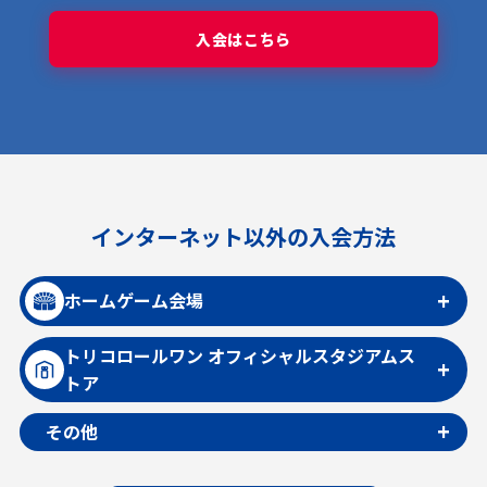
〇
〇
〇
〇
-
-
入会はこちら
トリコロール＋年間利用権
その他
〇
-
-
-
-
-
マイページのご利用
〇
〇
〇
〇
〇
〇
日産スタジアム 会員名掲出権
インターネット以外の入会方法
-
-
-
-
〇
-
日産スタジアム駐車券購入権（単券）
ホームゲーム会場
-
-
-
-
〇
〇
トリコロールワン オフィシャルスタジアムス
日産スタジアム年間駐車券購入権利
トア
※SSS以上
〇
その他
-
-
-
-
〇
※3