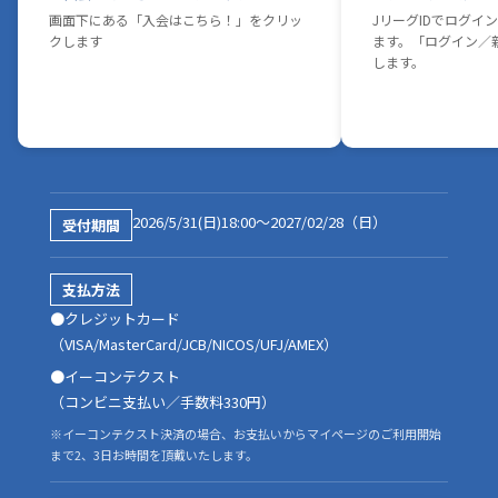
-
-
-
画面下にある「入会はこちら！」をクリッ
JリーグIDでログイ
2枚
1枚
1枚
チケット
クします
ます。「ログイン／
会員優先チケット購入権
します。
-
一次優先
二次優先
三次優先
一次優先
一次優先
回数券購入権利
〇
〇
〇
-
〇
〇
会員証（ICカード）
2026/5/31(日)18:00～2027/02/28（日）
受付期間
※新規会員希望者のみ ※継続会員は情報シールのみ
〇
〇
〇
〇
〇
〇
支払方法
●クレジットカード
バースデーカード
（VISA/MasterCard/JCB/NICOS/UFJ/AMEX）
〇
〇
〇
〇
-
-
●イーコンテクスト
パーソナルバースデーメッセージ&選手直筆サイン色紙プレゼント
（コンビニ支払い／手数料330円）
※イーコンテクスト決済の場合、お支払いからマイページのご利用開始
〇
-
-
-
-
-
まで2、3日お時間を頂戴いたします。
会員限定プレゼント抽選会