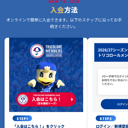
HOW TO JOIN
〇
〇
-
-
-
-
入会
方法
2026/27シーズン 新ユニフォーム発表会 参加権
オンラインで簡単に入会できます。以下のステップに沿ってお手
〇
〇
続きください。
-
-
-
-
※1
※2
トリコロールフェスタ参加権
〇
〇
〇
〇
〇
-
プレミアム会員限定イベント
〇
-
-
-
-
-
ホームゲーム来場特典プレゼント
〇
〇
〇
〇
-
-
観戦チケット（9席種）
-
-
-
-
-
2枚
STEP1
STEP2
観戦チケット（4席種）
「入会はこちら！」をクリック
ログイン／新規登