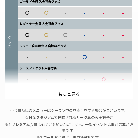
ゴールド会員 入会特典グッズ
〇
〇
-
-
-
-
レギュラー会員 入会特典グッズ
〇
〇
〇
-
-
-
グッズ
ジュニア会員限定 入会特典グッズ
-
-
-
〇
-
-
シーズンチケット入会特典
-
-
-
-
〇
-
ホームゲーム開催日 スタジアムショップ優先入場（抽選制）
もっと見る
〇
〇
-
-
-
-
※1
※2
※会員特典のメニューはシーズン中の見直しをする場合がございます。
☆キャラクター写真撮影会（抽選制）
☆日産スタジアムで開催されるリーグ戦のみ実施予定
※3羽のスケジュールにより、選抜メンバーになる可能性あり
※1 プレミアム会員は必ずご参加いただけます。一部イベントは事前応募が必
要です。
〇
〇
-
-
-
-
※2 ゴールド会員は、事前抽選制です。