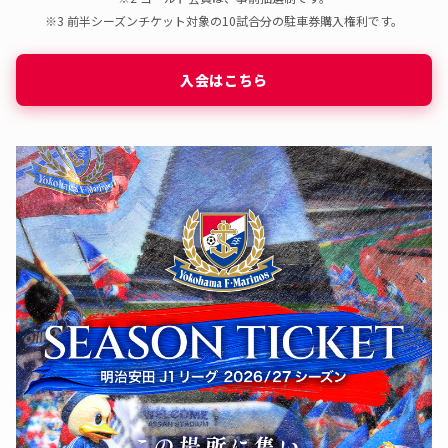
☆選手バスお出迎え（抽選制）
※3 前半シーズンチケット対象の10試合分の駐車券購入権利です。
〇
〇
-
-
-
-
※1
※2
入会はこちら
☆試合前記念撮影（抽選制）
〇
〇
-
-
-
-
☆ウォーミングアップ見学（抽選制）
〇
〇
-
-
-
-
☆フラッグベアラー（抽選制）
※小学3年生以上対象
〇
〇
〇
〇
-
-
☆エスコートキッズ（抽選制）
※年長～小学6年生対象
〇
〇
〇
〇
-
-
☆センターサークルバナーベアラー（抽選制）
※小学3年生以上対象