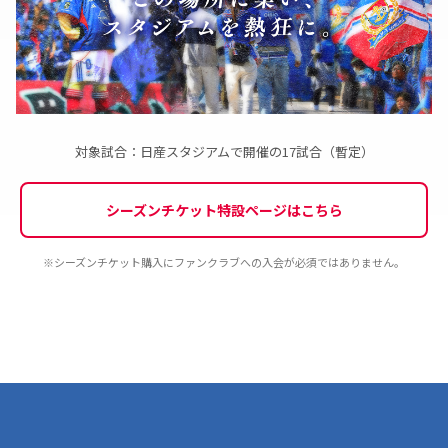
〇
〇
〇
〇
-
-
☆ウォーミングアップ時のハイタッチキッズ（抽選制）
※年長～中学3年生対象
イベント
〇
〇
〇
〇
-
-
対象試合：日産スタジアムで開催の17試合（暫定）
☆メモリアルフォト
〇
〇
〇
〇
-
-
シーズンチケット特設ページはこちら
☆バックステージ見学（抽選制）
〇
-
-
-
-
-
※シーズンチケット購入にファンクラブへの入会が必須ではありません。
Ｆ・マリノススポーツパーク練習見学
※プレミアム会員の当選時はご本人のみご参加いただけます。同行者の参加は出
来ません
〇
〇
-
-
-
-
※1
※2
選手ふれあいイベント他（抽選制）
※一部イベントは運用によって対象変更あり