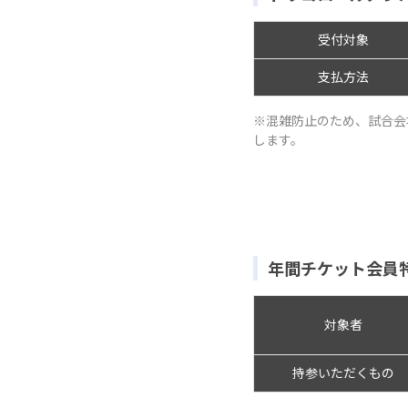
受付対象
支払方法
※混雑防止のため、試合会
します。
年間チケット会員
対象者
持参いただくもの