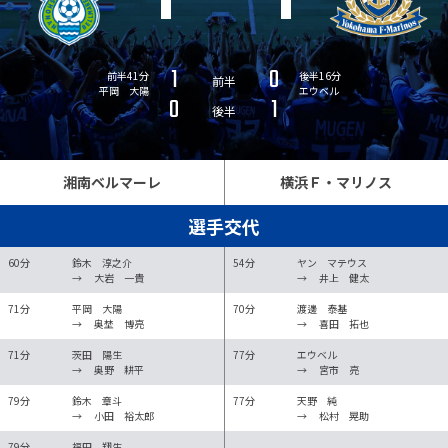
1
0
前半41分
後半16分
前半
平岡 大陽
エウベル
0
1
後半
湘南ベルマーレ
横浜Ｆ・マリノス
選手交代
60分
鈴木 淳之介
54分
ヤン マテウス
→
大岩 一貴
→
井上 健太
71分
平岡 大陽
70分
渡邊 泰基
→
奥埜 博亮
→
喜田 拓也
71分
茨田 陽生
77分
エウベル
→
奥野 耕平
→
宮市 亮
79分
鈴木 章斗
77分
天野 純
→
小田 裕太郎
→
松村 晃助
79分
福田 翔生