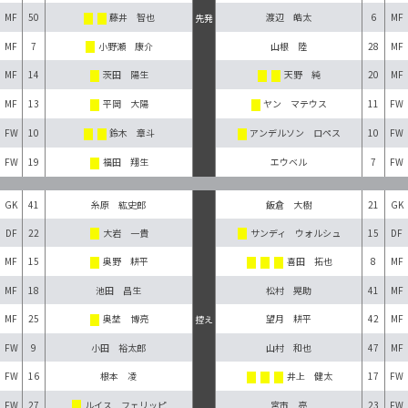
MF
50
藤井 智也
渡辺 皓太
6
MF
先発
MF
7
小野瀬 康介
山根 陸
28
MF
MF
14
茨田 陽生
天野 純
20
MF
MF
13
平岡 大陽
ヤン マテウス
11
FW
FW
10
鈴木 章斗
アンデルソン ロペス
10
FW
FW
19
福田 翔生
エウベル
7
FW
GK
41
糸原 紘史郎
飯倉 大樹
21
GK
DF
22
大岩 一貴
サンディ ウォルシュ
15
DF
MF
15
奥野 耕平
喜田 拓也
8
MF
MF
18
池田 昌生
松村 晃助
41
MF
MF
25
奥埜 博亮
望月 耕平
42
MF
控え
FW
9
小田 裕太郎
山村 和也
47
MF
FW
16
根本 凌
井上 健太
17
FW
FW
27
ルイス フェリッピ
宮市 亮
23
FW