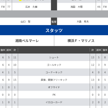
FW
77
石井 久継
浅田 大翔
46
FW
山口 智
監督
大島 秀夫
スタッツ
湘南ベルマーレ
横浜Ｆ・マリノス
後半
前半
計
計
前半
後半
6
5
11
シュート
13
5
8
6
4
10
ゴールキック
12
3
9
4
1
5
コーナーキック
4
0
4
6
9
15
直接、間接フリーキック
13
8
5
1
0
1
オフサイド
1
0
1
0
0
0
PK
0
0
0
1
0
1
イエローカード
2
0
2