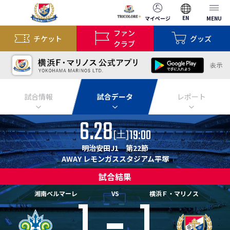
EN
マイページ
MENU
ファン
チケット
グッズ
クラブ
試合情報
試合データ
レポート
6.28
19:00
[
]
土
明治安田J1 第22節
AWAY レモンガススタジアム平塚
試合結果
1
1
湘南ベルマーレ
VS
横浜Ｆ・マリノス