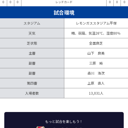
0
0
0
レッドカード
0
0
0
試合環境
スタジアム
レモンガススタジアム平塚
天気
晴、弱風、気温26℃、湿度80％
芝状態
全面良芝
主審
山下 良美
副審
三原 純
副審
森川 浩次
第四審
上原 直人
入場者数
13,031人
もっと試合を楽しもう！