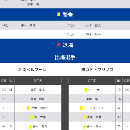
→
根本 凌
警告
66分
鈴木 章斗
67分
井上 健太
86分
鈴木 冬一
退場
出場選手
湘南ベルマーレ
横浜Ｆ・マリノス
位置
No.
選手名
選手名
No.
位置
GK
31
真田 幸太
朴 一圭
19
GK
DF
8
大野 和成
加藤 蓮
16
DF
DF
5
鈴木 淳之介
トーマス デン
44
DF
DF
3
畑 大雅
渡邊 泰基
39
DF
MF
37
鈴木 雄斗
鈴木 冬一
25
DF