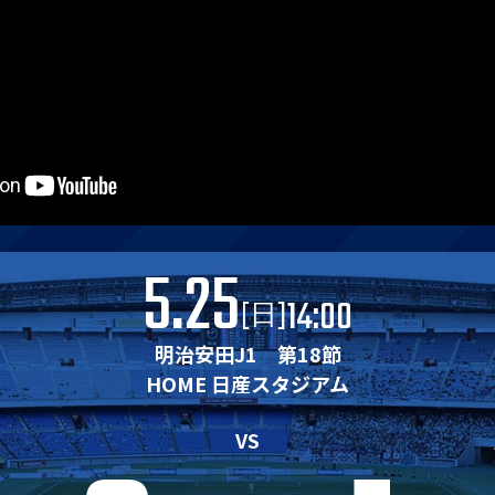
5.25
14:00
[
]
日
明治安田J1 第18節
HOME 日産スタジアム
ス
VS