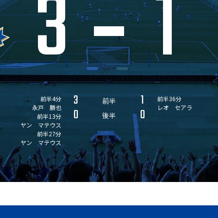
3
1
3
1
前半4分
前半36分
前半
永戸 勝也
レオ セアラ
0
0
後半
前半13分
ヤン マテウス
前半27分
ヤン マテウス