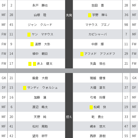
DF
2
永戸 勝也
吉田 豊
28
MF
MF
28
山根 陸
宇野 禅斗
36
MF
先発
MF
45
ジャン クルード
マテウス ブエノ
98
MF
FW
11
ヤン マテウス
カピシャーバ
7
MF
FW
9
遠野 大弥
中原 輝
11
FW
FW
14
植中 朝日
アフメド アフメドフ
29
FW
FW
17
井上 健太
矢島 慎也
21
FW
GK
21
飯倉 大樹
猪越 優惟
71
GK
DF
15
サンディ ウォルシュ
大畑 凜生
37
DF
DF
16
加藤 蓮
弓場 将輝
17
MF
MF
6
渡辺 皓太
松崎 快
19
MF
控え
MF
20
天野 純
乾 貴士
33
MF
MF
41
松村 晃助
嶋本 悠大
47
MF
MF
42
望月 耕平
西原 源樹
55
MF