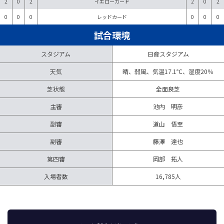
2
0
2
イエローカード
2
0
2
0
0
0
レッドカード
0
0
0
試合環境
スタジアム
日産スタジアム
天気
晴、弱風、気温17.1℃、湿度20％
芝状態
全面良芝
主審
池内 明彦
副審
道山 悟至
副審
藤澤 達也
第四審
岡部 拓人
入場者数
16,785人