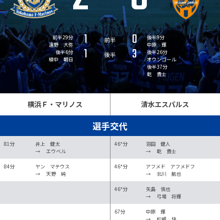
1
0
前半29分
後半9分
前半
遠野 大弥
中原 輝
1
3
後半6分
後半26分
後半
植中 朝日
オウンゴール
後半37分
乾 貴士
横浜Ｆ・マリノス
清水エスパルス
選手交代
81分
井上 健太
46*分
羽田 健人
→
エウベル
→
乾 貴士
84分
ヤン マテウス
46*分
アフメド アフメドフ
→
天野 純
→
北川 航也
46*分
矢島 慎也
→
弓場 将輝
67分
中原 輝
→
松崎 快