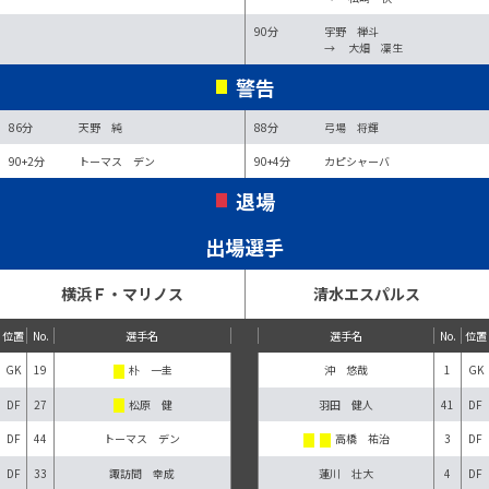
90分
宇野 禅斗
→
大畑 凜生
警告
86分
天野 純
88分
弓場 将輝
90+2分
トーマス デン
90+4分
カピシャーバ
退場
出場選手
横浜Ｆ・マリノス
清水エスパルス
位置
No.
選手名
選手名
No.
位置
GK
19
朴 一圭
沖 悠哉
1
GK
DF
27
松原 健
羽田 健人
41
DF
DF
44
トーマス デン
高橋 祐治
3
DF
DF
33
諏訪間 幸成
蓮川 壮大
4
DF