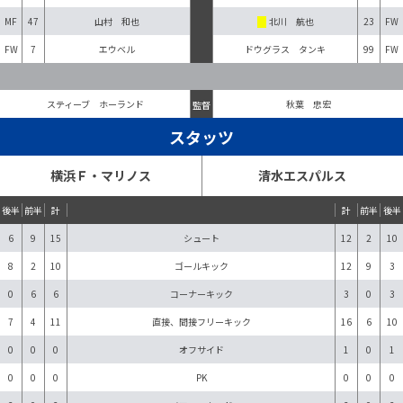
MF
47
山村 和也
北川 航也
23
FW
FW
7
エウベル
ドウグラス タンキ
99
FW
スティーブ ホーランド
監督
秋葉 忠宏
スタッツ
横浜Ｆ・マリノス
清水エスパルス
後半
前半
計
計
前半
後半
6
9
15
シュート
12
2
10
8
2
10
ゴールキック
12
9
3
0
6
6
コーナーキック
3
0
3
7
4
11
直接、間接フリーキック
16
6
10
0
0
0
オフサイド
1
0
1
0
0
0
PK
0
0
0