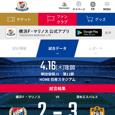
EN
マイページ
MENU
ファン
チケット
グッズ
クラブ
試合情報
試合データ
レポート
4.16
19:00
[
]
水
明治安田J1 第12節
HOME 日産スタジアム
試合結果
2
3
横浜Ｆ・マリノス
VS
清水エスパルス