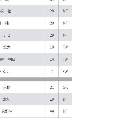
根 陸
28
MF
野 純
20
MF
 テヒ
29
MF
 宏太
18
FW
植中 朝日
14
FW
ウベル
7
FW
 大樹
21
GK
 友紀
19
DF
 真那斗
44
DF