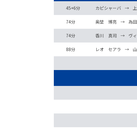
45+6分
カピシャーバ
→
上
74分
奥埜 博亮
→
為田
74分
香川 真司
→
ヴィ
88分
レオ セアラ
→
山