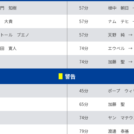
門 知樹
57分
植中 朝日
 大貴
57分
ナム テヒ
トール ブエノ
57分
天野 純
→
田 寛人
74分
エウベル
→
74分
加藤 聖
→
警告
45分
ポープ ウィ
65分
加藤 聖
74分
ヤン マテウ
79分
渡邊 泰基