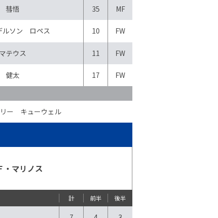
 彗悟
35
MF
デルソン ロペス
10
FW
マテウス
11
FW
 健太
17
FW
リー キューウェル
Ｆ・マリノス
計
前半
後半
7
4
3