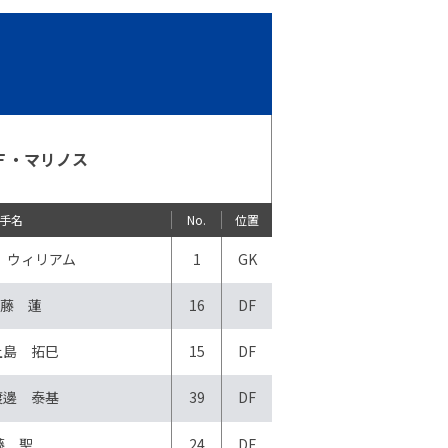
Ｆ・マリノス
手名
No.
位置
 ウィリアム
1
GK
藤 蓮
16
DF
上島 拓巳
15
DF
渡邊 泰基
39
DF
藤 聖
24
DF