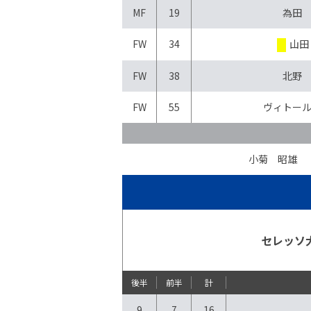
MF
19
為田
FW
34
山田
FW
38
北野
FW
55
ヴィトー
小菊 昭雄
セレッソ
後半
前半
計
9
7
16