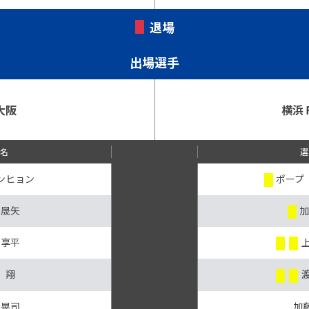
退場
出場選手
大阪
横浜
手名
選
ンヒョン
ポープ
 晟矢
加
 享平
 翔
 晃司
加