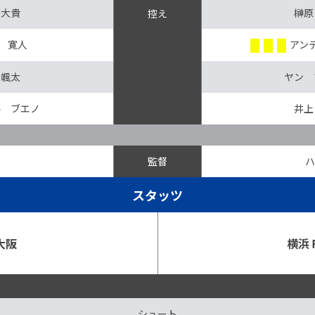
 大貴
榊原
控え
 寛人
アン
 颯太
ヤン 
ル ブエノ
井上
監督
ハ
スタッツ
大阪
横浜
シュート