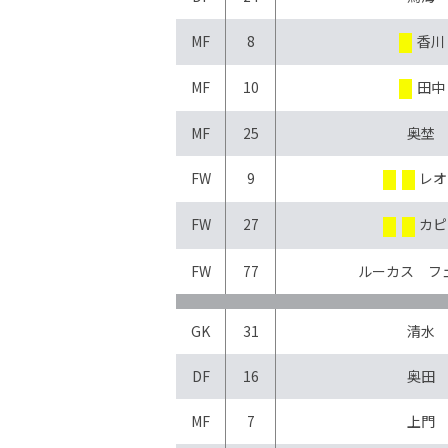
MF
8
香川
MF
10
田中
MF
25
奥埜
FW
9
レオ
FW
27
カピ
FW
77
ルーカス フ
GK
31
清水
DF
16
奥田
MF
7
上門