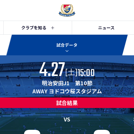
クラブを知る
ニュース
試合データ
4.27
15:00
[
]
土
明治安田J1 第10節
AWAY ヨドコウ桜スタジアム
試合結果
VS