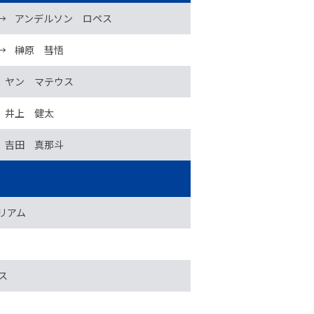
→
アンデルソン ロペス
→
榊原 彗悟
ヤン マテウス
井上 健太
吉田 真那斗
リアム
ス