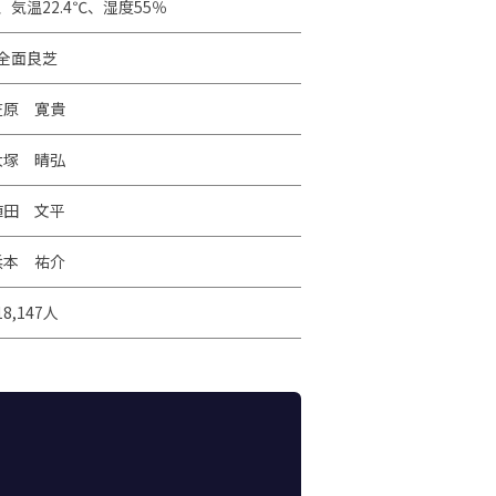
気温22.4℃、湿度55％
全面良芝
笠原 寛貴
大塚 晴弘
植田 文平
浜本 祐介
18,147人