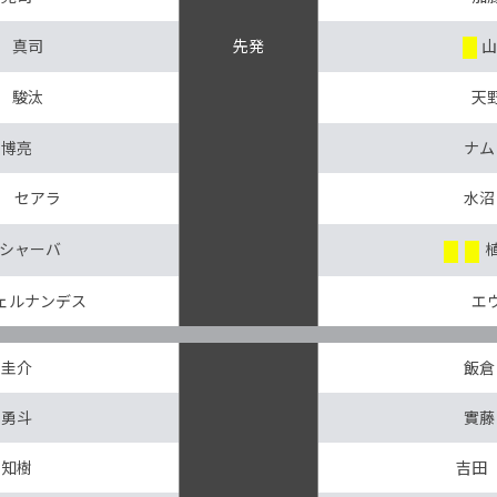
 真司
先発
山
 駿汰
天
 博亮
ナム
 セアラ
水沼
シャーバ
ェルナンデス
エ
 圭介
飯倉
 勇斗
實藤
 知樹
吉田