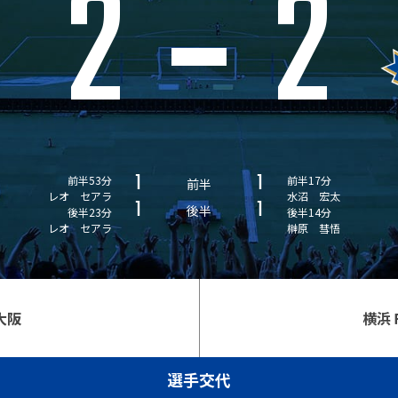
2
2
1
1
前半53分
前半17分
前半
レオ セアラ
水沼 宏太
1
1
後半
後半23分
後半14分
レオ セアラ
榊原 彗悟
大阪
横浜
選手交代