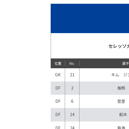
セレッソ
位置
No.
選
GK
21
キム ジ
DF
2
毎熊
DF
6
登里
DF
14
舩木
DF
24
鳥海