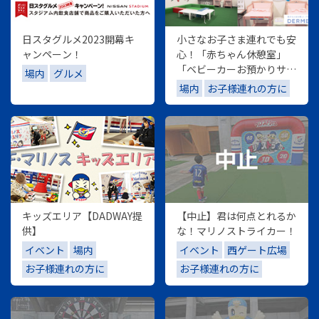
日スタグルメ2023開幕キ
小さなお子さま連れでも安
ャンペーン！
心！「赤ちゃん休憩室」
「ベビーカーお預かりサー
場内
グルメ
ビス」「おむつ替えシー
場内
お子様連れの方に
ト」
キッズエリア【DADWAY提
【中止】君は何点とれるか
供】
な！マリノストライカー！
イベント
場内
イベント
西ゲート広場
お子様連れの方に
お子様連れの方に