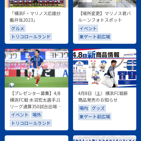
「横浜F・マリノス応援炒
【場所変更】マリノス君バ
飯弁当2023」
ルーンフォトスポット
グルメ
イベント
トリコロールランド
東ゲート前広場
【プレゼンター募集】4/8
4月8日（土）横浜FC戦新
横浜FC戦 水沼宏太選手J1
商品発売のお知らせ
リーグ通算350試合出場記
場内
グッズ
念セレモニー
イベント
場外
東ゲート前広場
トリコロールランド