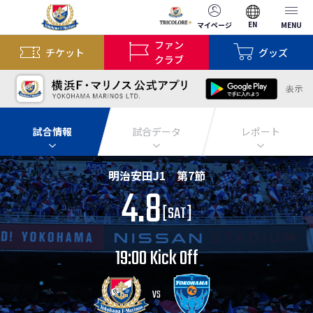
EN
マイページ
MENU
ファン
チケット
グッズ
クラブ
試合情報
試合データ
レポート
明治安田J1 第7節
4.8
[
SAT
]
19:00 Kick Off
VS