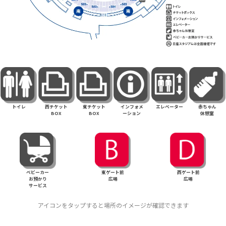
トイレ
西チケット
東チケット
インフォメ
エレベーター
赤ちゃん
BOX
BOX
ーション
休憩室
ベビーカー
東ゲート前
西ゲート前
お預かり
広場
広場
サービス
アイコンをタップすると場所のイメージが確認できます