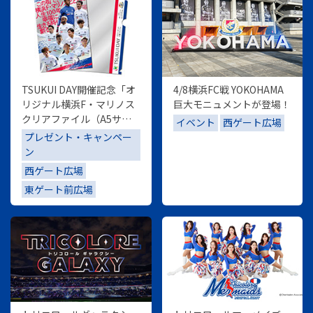
TSUKUI DAY開催記念「オ
4/8横浜FC戦 YOKOHAMA
リジナル横浜F・マリノス
巨大モニュメントが登場！
クリアファイル（A5サイ
イベント
西ゲート広場
ズ）」を先着20,000名様
プレゼント・キャンペー
にプレゼント
ン
西ゲート広場
東ゲート前広場