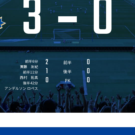
3
0
2
0
前半6分
前半
實藤 友紀
1
0
後半
前半11分
西村 拓真
0
0
PK
後半42分
アンデルソン ロペス