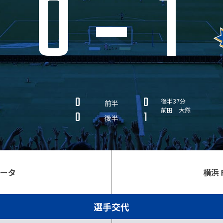
0
1
0
0
後半37分
前半
前田 大然
0
1
後半
ニータ
横浜
選手交代