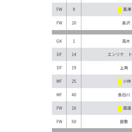
FW
9
髙澤
FW
20
長沢
GK
1
高木
DF
14
エンリケ 
DF
19
上夷
MF
25
小林
MF
40
長谷川
FW
16
渡邉
FW
50
屋敷