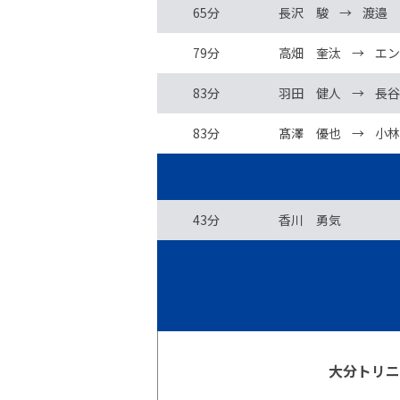
65分
長沢 駿
→
渡邉 
79分
高畑 奎汰
→
エン
83分
羽田 健人
→
長谷
83分
髙澤 優也
→
小林
43分
香川 勇気
大分トリ