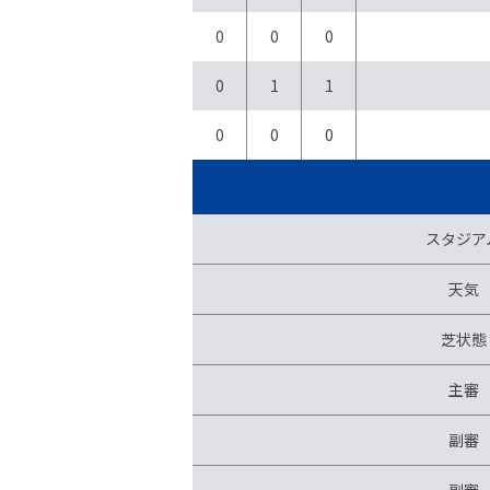
0
0
0
0
1
1
0
0
0
スタジア
天気
芝状態
主審
副審