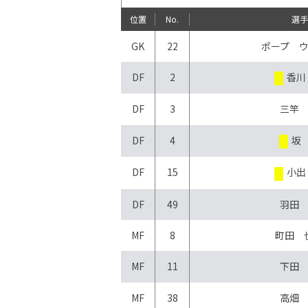
位置
No.
選
GK
22
ポープ 
DF
2
香川
DF
3
三竿
DF
4
坂
DF
15
小出
DF
49
羽田
MF
8
町田 
MF
11
下田
MF
38
高畑