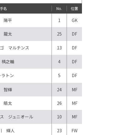
手名
No.
位置
 陽平
1
GK
 龍太
25
DF
ゴ マルチンス
13
DF
 槙之輔
4
DF
ーラトン
5
DF
 智輝
24
MF
 皓太
26
MF
ス ジュニオール
10
MF
川 輝人
23
FW