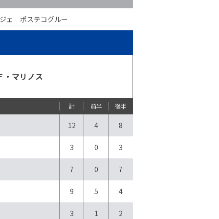
ジェ ポステコグルー
Ｆ・マリノス
計
前半
後半
12
4
8
3
0
3
7
0
7
9
5
4
3
1
2