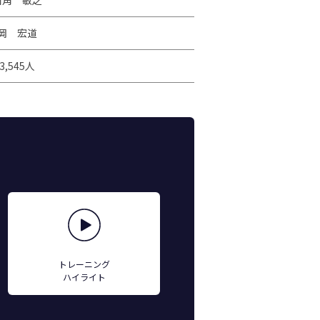
和角 敏之
岡 宏道
3,545人
トレーニング
ハイライト