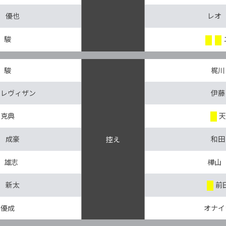
 優也
レオ
 駿
 駿
梶川
トレヴィザン
伊藤
 克典
天
 成豪
和田
控え
 雄志
樺山
 新太
前
 優成
オナイ