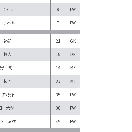
 セアラ
9
FW
エウベル
7
FW
 裕嗣
21
GK
 槙人
15
DF
野 純
14
MF
 拓也
33
MF
 諒乃介
35
FW
田 大然
38
FW
ウ 阿道
45
FW