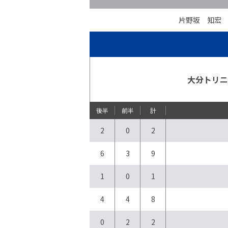
片野坂 知宏
大分トリ
後半
前半
計
2
0
2
6
3
9
1
0
1
4
4
8
0
2
2