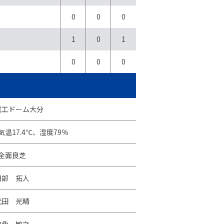
0
0
0
1
0
1
0
0
0
電工ドーム大分
温17.4℃、湿度79％
全面良芝
岡部 拓人
武田 光晴