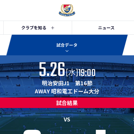
クラブを知る
ニュース
試合データ
5.26
19:00
[
]
水
明治安田J1 第16節
AWAY 昭和電工ドーム大分
試合結果
VS