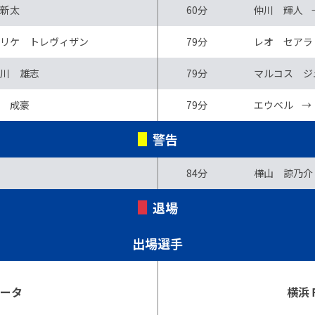
新太
60分
仲川 輝人
リケ トレヴィザン
79分
レオ セアラ
川 雄志
79分
マルコス ジ
 成豪
79分
エウベル
→
警告
84分
樺山 諒乃介
退場
出場選手
ニータ
横浜