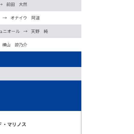
→
前田 大然
→
オナイウ 阿道
ュニオール
→
天野 純
樺山 諒乃介
Ｆ・マリノス