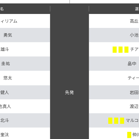
手名
選
ウィリアム
高丘
 勇気
小池
 雄斗
チア
 圭祐
畠中
 悠太
ティ
 健人
先発
岩田
也真人
渡辺
 北斗
マルコ
 奎汰
仲