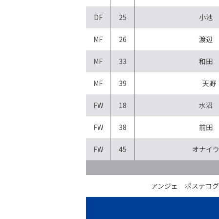
DF
25
小池
MF
26
渡辺
MF
33
和田
MF
39
天野
FW
18
水沼
FW
38
前田
FW
45
オナイ
アンジェ ポステコ