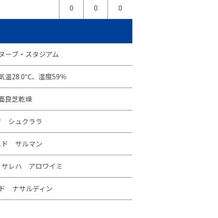
0
0
0
ヌーブ・スタジアム
温28.0℃、湿度59％
面良芝乾燥
フ シュクララ
メド サルマン
 サレハ アロワイミ
ド ナサルディン