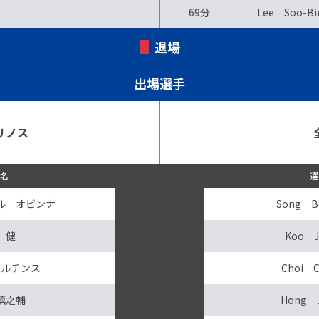
69分
Lee Soo-Bi
退場
出場選手
リノス
手名
選
ル オビンナ
Song B
 健
Koo J
マルチンス
Choi C
槙之輔
Hong 