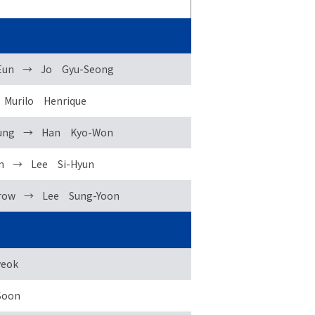
Eun
→
Jo Gyu-Seong
Murilo Henrique
ung
→
Han Kyo-Won
n
→
Lee Si-Hyun
row
→
Lee Sung-Yoon
eok
Soon