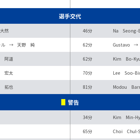
選手交代
大然
46分
Na Seong-
ール
→
天野 純
62分
Gustavo
→
 阿道
62分
Kim Bo-Ky
 宏太
70分
Lee Soo-Bi
 拓也
81分
Modou Bar
警告
34分
Kim Min-Hy
65分
Choi Chul-