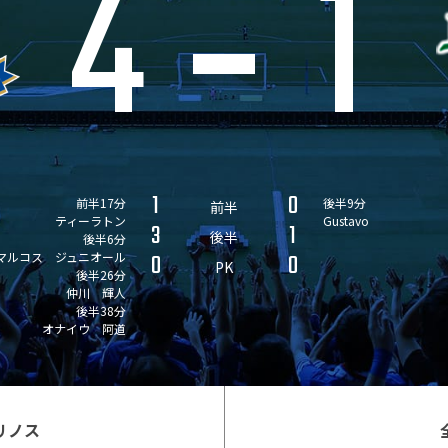
4
1
1
0
前半17分
後半9分
前半
ティーラトン
Gustavo
3
1
後半
後半6分
マルコス ジュニオール
0
0
PK
後半26分
仲川 輝人
後半38分
オナイウ 阿道
リノス