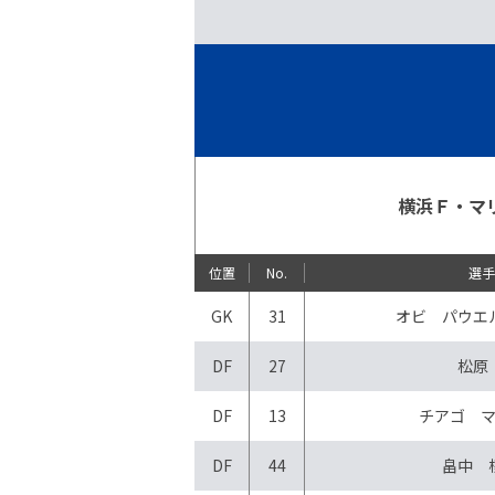
横浜Ｆ・マ
位置
No.
選
GK
31
オビ パウエ
DF
27
松原
DF
13
チアゴ 
DF
44
畠中 