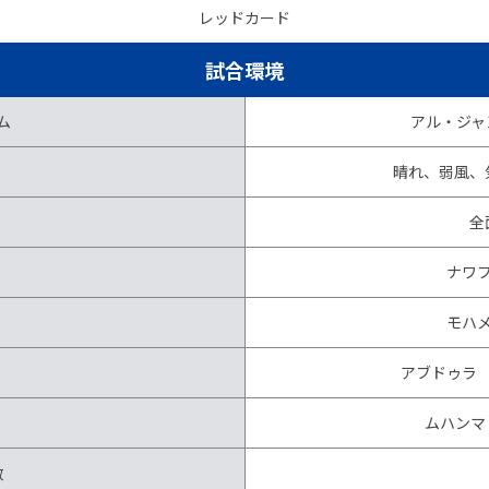
レッドカード
試合環境
ム
アル・ジャ
晴れ、弱風、気
全
ナワ
モハ
アブドゥラ
ムハンマ
数