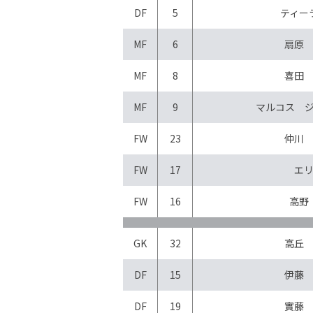
DF
5
ティー
MF
6
扇原
MF
8
喜田
MF
9
マルコス 
FW
23
仲川
FW
17
エ
FW
16
高野
GK
32
高丘
DF
15
伊藤
DF
19
實藤