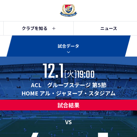
クラブを知る
ニュース
試合データ
12.1
19:00
[
]
火
ACL グループステージ 第5節
HOME アル・ジャヌーブ・スタジアム
試合結果
ス
VS