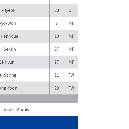
i-Hyeok
23
DF
Kyo-Won
7
MF
 Henrique
10
MF
 Se-Jin
27
MF
Si-Hyun
77
MF
u-Seong
11
FW
ung-Yoon
29
FW
José Morais