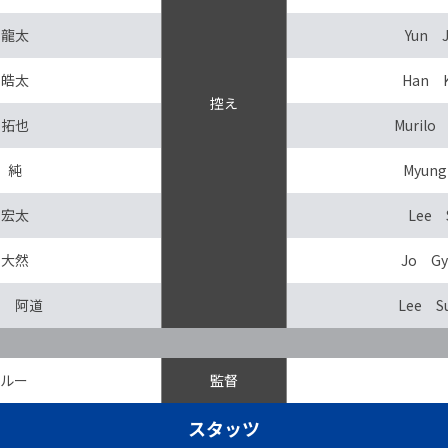
 龍太
Yun J
 皓太
Han 
控え
 拓也
Murilo
 純
Myung
 宏太
Lee 
 大然
Jo Gy
ウ 阿道
Lee S
グルー
監督
スタッツ