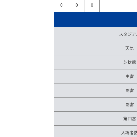
0
0
0
スタジア
天気
芝状態
主審
副審
副審
第四審
入場者