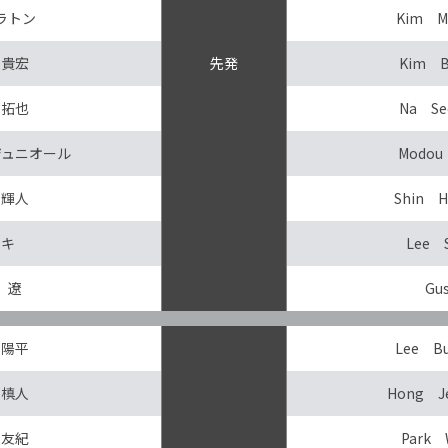
ラトン
Kim M
 貴宏
先発
Kim B
 拓也
Na Se
ジュニオール
Modou
 輝人
Shin H
リキ
Lee 
 遼
Gu
 陽平
Lee B
 槙人
Hong J
 友紀
Park 