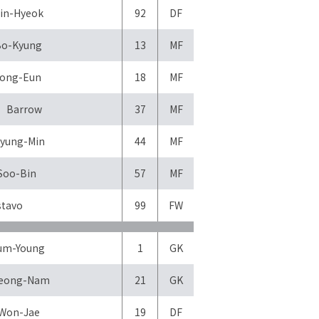
in-Hyeok
92
DF
o-Kyung
13
MF
ong-Eun
18
MF
 Barrow
37
MF
yung-Min
44
MF
Soo-Bin
57
MF
stavo
99
FW
um-Young
1
GK
eong-Nam
21
GK
Won-Jae
19
DF