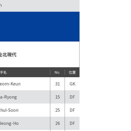
n
全北現代
手名
No.
位置
eom-Keun
31
GK
a-Ryong
15
DF
hul-Soon
25
DF
Jeong-Ho
26
DF