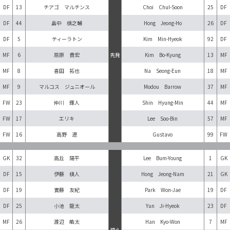
DF
13
チアゴ マルチンス
Choi Chul-Soon
25
DF
DF
44
畠中 槙之輔
Hong Jeong-Ho
26
DF
DF
5
ティーラトン
Kim Min-Hyeok
92
DF
MF
6
扇原 貴宏
先発
Kim Bo-Kyung
13
MF
MF
8
喜田 拓也
Na Seong-Eun
18
MF
MF
9
マルコス ジュニオール
Modou Barrow
37
MF
FW
23
仲川 輝人
Shin Hyung-Min
44
MF
FW
17
エリキ
Lee Soo-Bin
57
MF
FW
16
高野 遼
Gustavo
99
FW
GK
32
高丘 陽平
Lee Bum-Young
1
GK
DF
15
伊藤 槙人
Hong Jeong-Nam
21
GK
DF
19
實藤 友紀
Park Won-Jae
19
DF
DF
25
小池 龍太
Yun Ji-Hyeok
23
DF
MF
26
渡辺 皓太
Han Kyo-Won
7
MF
控え