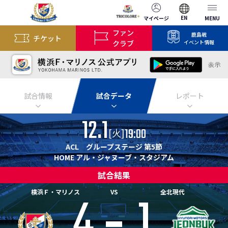
EN
マイページ
MENU
ファン
鹿島戦
チケット
クラブ
イベント情報
試合情報
試合データ
レポート
12.1
19:00
[
]
火
ACL グループステージ 第5節
HOME アル・ジャヌーブ・スタジアム
試合結果
4
1
横浜Ｆ・マリノス
VS
全北現代