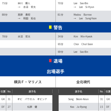
75分
仲川 輝人
70分
Lee Soo-Bin
→
水沼 宏太
→
Lee Si-Hyun
88分
扇原 貴宏
81分
Modou Barrow
→
和田 拓也
→
Lee Sung-Yoon
警告
78分
水沼 宏太
34分
Kim Min-Hyeok
65分
Choi Chul-Soon
69分
Lee Soo-Bin
退場
出場選手
横浜Ｆ・マリノス
全北現代
位置
No.
選手名
選手名
No.
位置
GK
31
オビ パウエル オビンナ
Song Beom-Keun
31
GK
DF
27
松原 健
Koo Ja-Ryong
15
DF