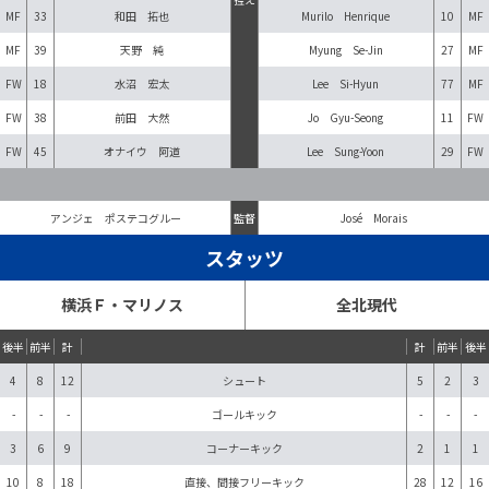
MF
33
和田 拓也
Murilo Henrique
10
MF
MF
39
天野 純
Myung Se-Jin
27
MF
FW
18
水沼 宏太
Lee Si-Hyun
77
MF
FW
38
前田 大然
Jo Gyu-Seong
11
FW
FW
45
オナイウ 阿道
Lee Sung-Yoon
29
FW
アンジェ ポステコグルー
監督
José Morais
スタッツ
横浜Ｆ・マリノス
全北現代
後半
前半
計
計
前半
後半
4
8
12
シュート
5
2
3
-
-
-
ゴールキック
-
-
-
3
6
9
コーナーキック
2
1
1
10
8
18
直接、間接フリーキック
28
12
16