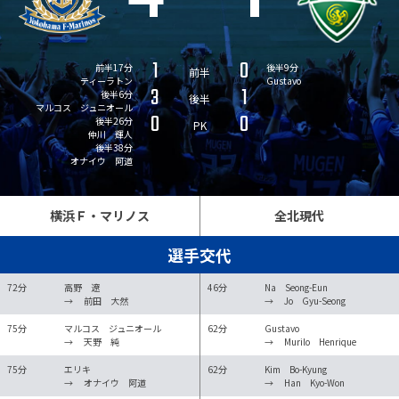
1
0
前半17分
後半9分
前半
ティーラトン
Gustavo
3
1
後半6分
後半
マルコス ジュニオール
0
0
後半26分
PK
仲川 輝人
後半38分
オナイウ 阿道
横浜Ｆ・マリノス
全北現代
選手交代
72分
高野 遼
46分
Na Seong-Eun
→
前田 大然
→
Jo Gyu-Seong
75分
マルコス ジュニオール
62分
Gustavo
→
天野 純
→
Murilo Henrique
75分
エリキ
62分
Kim Bo-Kyung
→
オナイウ 阿道
→
Han Kyo-Won