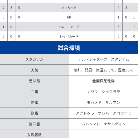
2
3
5
オフサイド
4
3
1
0
0
0
PK
1
0
1
1
0
1
イエローカード
3
1
2
0
0
0
レッドカード
0
0
0
試合環境
スタジアム
アル・ジャヌーブ・スタジアム
天気
晴れ、弱風、気温28.0℃、湿度59％
芝状態
全面良芝乾燥
主審
ナワフ シュクララ
副審
モハメド サルマン
副審
アブドゥラ サレハ アロワイミ
第四審
ムハンマド ナサルディン
入場者数