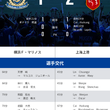
1
1
前半21分
前半14分
前半
オナイウ 阿道
Cai Huikang
0
1
後半10分
後半
Ricardo Lopes
0
0
PK
横浜Ｆ・マリノス
上海上港
選手交代
64分
天野 純
45分
Lin Chuangyi
→
マルコス ジュニオール
→
Aaron Mooy
64分
仲川 輝人
45分
Lei Wenjie
→
水沼 宏太
→
Wang Shenchao
79分
和田 拓也
45分
Lyu Wenjun
→
渡辺 皓太
→
Oscar
79分
前田 大然
67分
Cai Huikang
→
ティーラトン
→
Murahmetjan Muzepper