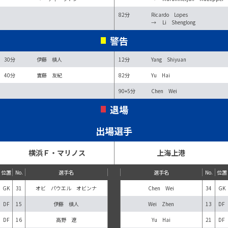
82分
Ricardo Lopes
→
Li Shenglong
警告
30分
伊藤 槙人
12分
Yang Shiyuan
40分
實藤 友紀
82分
Yu Hai
90+5分
Chen Wei
退場
出場選手
横浜Ｆ・マリノス
上海上港
位置
No.
選手名
選手名
No.
位置
GK
31
オビ パウエル オビンナ
Chen Wei
34
GK
DF
15
伊藤 槙人
Wei Zhen
13
DF
DF
16
高野 遼
Yu Hai
21
DF