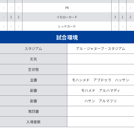
-
-
-
PK
-
-
-
-
2
2
イエローカード
3
1
2
-
-
-
レッドカード
-
-
-
試合環境
スタジアム
アル・ジャヌーブ・スタジアム
天気
芝状態
主審
モハンメド アブドゥラ ハッサン
副審
モハメド アルハマディ
副審
ハサン アルマフリ
第四審
入場者数