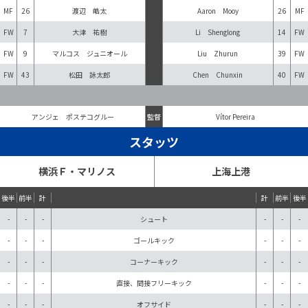
MF
26
渡辺 皓太
Aaron Mooy
26
MF
FW
7
大津 祐樹
Li Shenglong
14
FW
FW
9
マルコス ジュニオール
Liu Zhurun
39
FW
FW
43
松田 詠太郎
Chen Chunxin
40
FW
アンジェ ポステコグルー
監督
Vítor Pereira
スタッツ
横浜Ｆ・マリノス
上海上港
後半
前半
計
計
前半
後半
-
-
-
シュート
-
-
-
-
-
-
ゴールキック
-
-
-
-
-
-
コーナーキック
-
-
-
-
-
-
直接、間接フリーキック
-
-
-
-
-
-
オフサイド
-
-
-