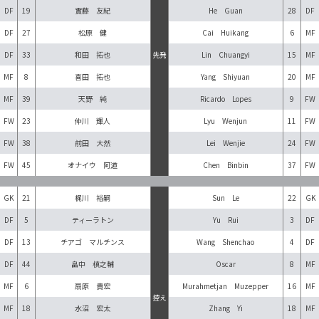
DF
19
實藤 友紀
He Guan
28
DF
DF
27
松原 健
Cai Huikang
6
MF
DF
33
和田 拓也
先発
Lin Chuangyi
15
MF
MF
8
喜田 拓也
Yang Shiyuan
20
MF
MF
39
天野 純
Ricardo Lopes
9
FW
FW
23
仲川 輝人
Lyu Wenjun
11
FW
FW
38
前田 大然
Lei Wenjie
24
FW
FW
45
オナイウ 阿道
Chen Binbin
37
FW
GK
21
梶川 裕嗣
Sun Le
22
GK
DF
5
ティーラトン
Yu Rui
3
DF
DF
13
チアゴ マルチンス
Wang Shenchao
4
DF
DF
44
畠中 槙之輔
Oscar
8
MF
MF
6
扇原 貴宏
Murahmetjan Muzepper
16
MF
控え
MF
18
水沼 宏太
Zhang Yi
18
MF