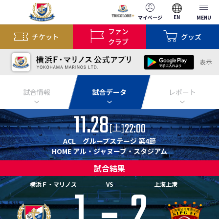
EN
マイページ
MENU
ファン
チケット
グッズ
クラブ
試合情報
試合データ
レポート
11.28
22:00
[
]
土
ACL グループステージ 第4節
HOME アル・ジャヌーブ・スタジアム
試合結果
1
2
横浜Ｆ・マリノス
VS
上海上港