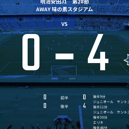
明治安田J1 第28節
AWAY 味の素スタジアム
0
4
VS
0
0
後半9分
前半
ジュニオール サント
0
4
後半
後半11分
ジュニオール サント
後半50分
エリキ
後半46分