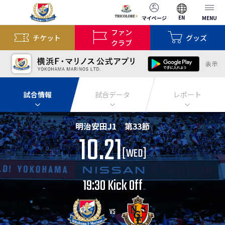
EN
マイページ
MENU
ファン
チケット
グッズ
クラブ
試合情報
試合データ
レポート
明治安田J1 第33節
10.21
[
WED
]
19:30 Kick Off
VS