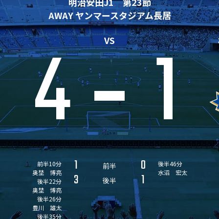
明治安田J1 第23節
AWAY ヤンマースタジアム長居
4
1
VS
1
0
前半10分
後半46分
前半
奥埜 博亮
水沼 宏太
3
1
後半
後半22分
奥埜 博亮
後半26分
豊川 雄太
後半35分