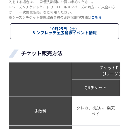
入をする場合は、一次優先期間にお買い求めください。
※シーズンチケットと、トリコロールメンバーズの両方にご入会の方
は、「一次優先販売」をご利用ください。
※シーズンチケット都度取得会員のお座席取得方法は
こちら
10月25日（土）
サンフレッチェ広島戦イベント情報
チケット販売方法
チケットF・マ
（Jリーグチケ
QRチケット
セ
クレカ、d払い、楽天
支
手数料
ペイ
カ
カ