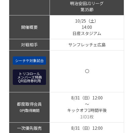
明治安田J1リーグ
第35節
10/25（土）
開催概要
14:00
日産スタジアム
対戦相手
サンフレッチェ広島
シーチケ対象試合
〇
トリコロール
メンバーズ特典
QR招待券利用
8/31（日）12:00
都度取得会員
～
キックオフ1時間半後
0円取得期間
1ID1枚
一次優先販売
8/31（日）12:00