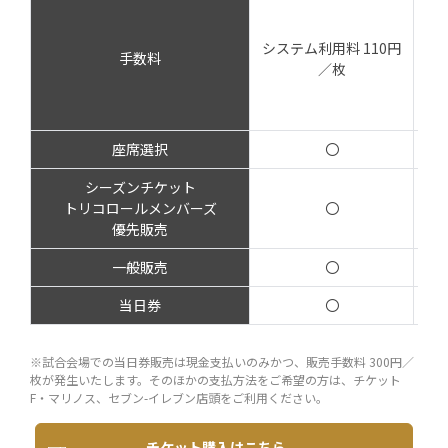
シ
システム利用料 110円
発
手数料
／枚
決
座席選択
〇
シーズンチケット
トリコロールメンバーズ
〇
優先販売
一般販売
〇
当日券
〇
※試合会場での当日券販売は現金支払いのみかつ、販売手数料 300円／
枚が発生いたします。そのほかの支払方法をご希望の方は、チケット
F・マリノス、セブン-イレブン店頭をご利用ください。
チケット購入はこちら