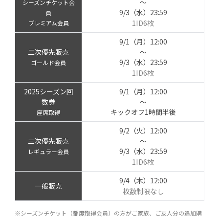
～
シーズンチケット会
9/3（水）23:59
員
1ID6枚
プレミアム会員
9/1（月）12:00
二次優先販売
～
9/3（水）23:59
ゴールド会員
1ID6枚
2025シーズン回
9/1（月）12:00
数券
～
キックオフ1時間半後
座席取得
9/2（火）12:00
三次優先販売
～
9/3（水）23:59
レギュラー会員
1ID6枚
9/4（木）12:00
一般販売
枚数制限なし
※シーズンチケット（都度取得会員）の方がご家族、ご友人分の追加購