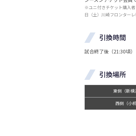
※ユニ付きチケット購入者
日（土）川崎フロンターレ
引換時間
試合終了後（21:30頃
引換場所
東側
（新横
西側
（小