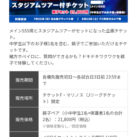
メインSSS席とスタジアムツアーがセットになった企画チケッ
ト。
中学生以下のお子様1名を含む、親子でご参加いただけるチケ
ットです。
緒方ホぺイロに、質問ができるかも？ドキドキワクワクを親
子で体験してください。
各優先販売初日～各試合日3日前 23:59ま
販売期間
で
チケットF・マリノス（Jリーグチケッ
販売場所
ト）限定
親子ペア（小中学生1名+保護者1名の合計
販売価格
2名）：21,800円（税込）
※価格変動なし／固定価格