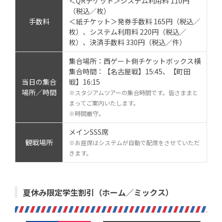
＜QRチケット＞システム利用料 110円
（税込／枚）
手数料
＜紙チケット＞発券手数料 165円（税込／
枚）、システム利用料 220円（税込／
枚）、決済手数料 330円（税込／件）
集合場所：西ゲート側チケットボックス横
集合時間：【名古屋戦】15:45、【町田
当日の集合
戦】16:15
場所／時間
※スタジアムツアーの集合時間です。皆さままと
まってご案内いたします。
※時間厳守。
メインSSS席
観戦場所
※お座席はシステムが自動で配席をさせていただ
きます。
夏休み限定学生割引（ホーム／ミックス）