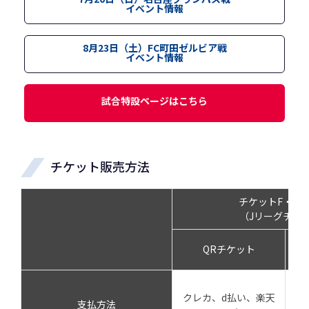
イベント情報
8月23日（土）FC町田ゼルビア戦
イベント情報
試合特設ページはこちら
チケット販売方法
チケットF・マ
（Jリーグチケ
QRチケット
セ
クレカ、d払い、楽天
支
支払方法