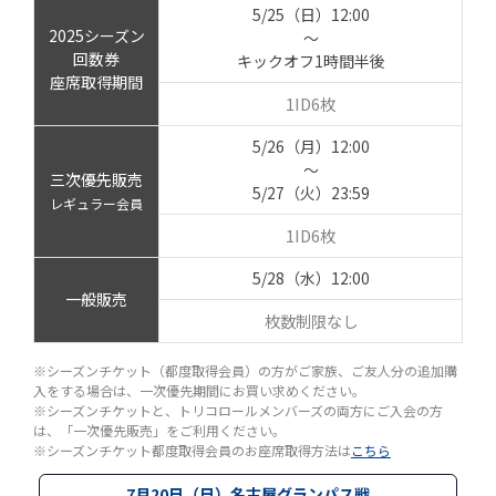
5/25（日）12:00
2025シーズン
～
回数券
キックオフ1時間半後
座席取得期間
1ID6枚
5/26（月）12:00
～
三次優先販売
5/27（火）23:59
レギュラー会員
1ID6枚
5/28（水）12:00
一般販売
枚数制限なし
※シーズンチケット（都度取得会員）の方がご家族、ご友人分の追加購
入をする場合は、一次優先期間にお買い求めください。
※シーズンチケットと、トリコロールメンバーズの両方にご入会の方
は、「一次優先販売」をご利用ください。
※シーズンチケット都度取得会員のお座席取得方法は
こちら
7月20日（日）名古屋グランパス戦