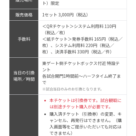
ト）限定
販売価格
1セット 3,000円（税込）
＜QRチケット＞システム利用料 110円
（税込／枚）
手数料
＜紙チケット＞発券手数料 165円（税込／
枚）、システム利用料 220円（税込／
枚）、決済手数料 330円（税込／件）
東ゲート側チケットボックス付近 特設テ
ント
当日の引換
各試合開門1時間前～ハーフタイム終了ま
場所／時間
で
※試合当日のみのお引換となります。
本チケットは引換券です。試合観戦に
は別途チケット購入が必要です。
購入済チケット（引換券）の変更、キ
ャンセル、再発行はできません。（購
入画面等をご提示いただいても対応は
できません）