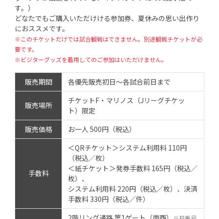
す。）
どなたでもご購入いただけける参加券、夏休みの思い出作り
におススメです。
※このチケットだけでは試合観戦はできません。別途観戦チケットが必
要です。
※ビジターグッズを着用してのご参加はいただけません。
販売期間
各優先販売初日～各試合前日まで
チケットF・マリノス（Jリーグチケッ
販売場所
ト）限定
販売価格
お一人 500円（税込）
＜QRチケット＞システム利用料 110円
（税込／枚）
＜紙チケット＞発券手数料 165円（税込／
手数料
枚）、
システム利用料 220円（税込／枚）、決済
手数料 330円（税込／件）
2階リング通路 第1ゲート（南西）
※柱番号