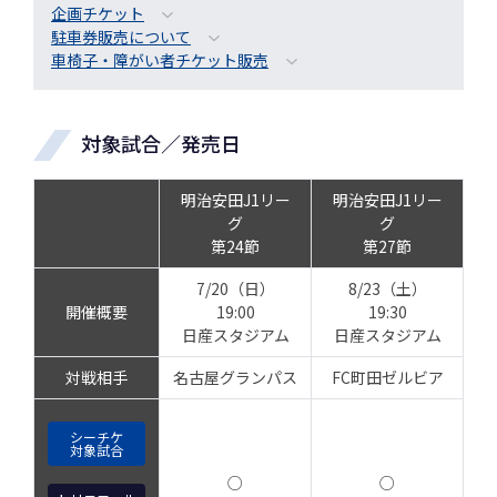
企画チケット
駐車券販売について
車椅子・障がい者チケット販売
対象試合／発売日
明治安田J1リー
明治安田J1リー
グ
グ
第24節
第27節
7/20（日）
8/23（土）
開催概要
19:00
19:30
日産スタジアム
日産スタジアム
対戦相手
名古屋グランパス
FC町田ゼルビア
シーチケ
対象試合
○
○