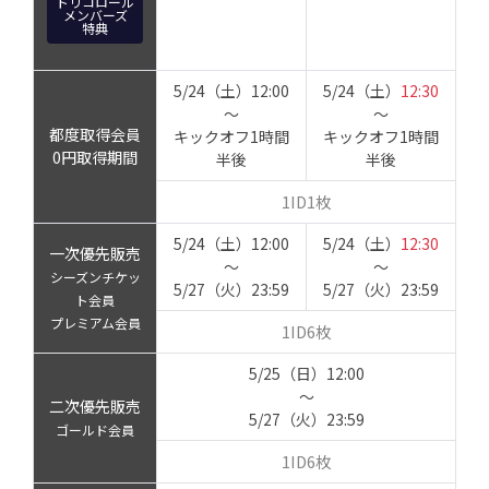
トリコロール
メンバーズ
特典
5/24（土）12:00
5/24（土）
12:30
～
～
都度取得会員
キックオフ1時間
キックオフ1時間
0円取得期間
半後
半後
1ID1枚
5/24（土）12:00
5/24（土）
12:30
一次優先販売
～
～
シーズンチケッ
5/27（火）23:59
5/27（火）23:59
ト会員
プレミアム会員
1ID6枚
5/25（日）12:00
～
二次優先販売
5/27（火）23:59
ゴールド会員
1ID6枚