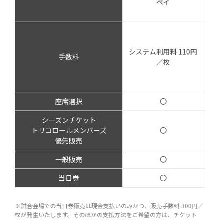
ペイ
カ
カ
シ
システム利用料 110円
発
手数料
／枚
決
座席選択
〇
シーズンチケット
トリコロールメンバーズ
〇
優先販売
一般販売
〇
当日券
〇
※試合会場での当日券販売は現金支払いのみかつ、販売手数料 300円／
枚が発生いたします。そのほかの支払方法をご希望の方は、チケット