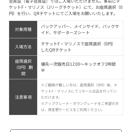
会員証（電子会員証）ではご入場いただけません。事前にチ
ケットF・マリノス（Jリーグチケット）にて、お座席選択（0
円）を行い、QRチケットにてご入場をお願いいたします。
バックアッパー、メインサイド、バックサ
対象席種
イド、サポーターズシート
チケットF・マリノスで座席選択（0円）
入場方法
したQRチケット
座席選択
優先一次販売日12:00～キックオフ1時間
（0円）期
半
間
※ご観戦が難しい方は、座席選択（0円）後、チ
ケットF・マリノスにてリセール出品を行ってい
注意事項
ただけます。
※アップグレード・ダウングレードをご希望の方
は、席変更サービスをご利用ください。