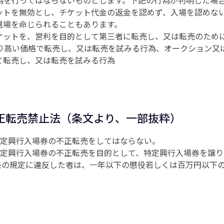
ットを無効とし、チケット代金の返金を認めず、入場を認めな
退場を命じられることもあります。
チケットを、営利を目的として第三者に転売し、又は転売のため
より高い価格で転売し、又は転売を試みる行為、オークション又
て転売し、又は転売を試みる行為
正転売禁止法（条文より、一部抜粋）
、特定興行入場券の不正転売をしてはならない。
、特定興行入場券の不正転売を目的として、特定興行入場券を譲
四条の規定に違反した者は、一年以下の懲役若しくは百万円以下