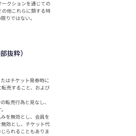
オークションを通じての
その他これらに類する特
の限りではない。
一部抜粋）
またはチケット発券時に
に転売すること、および
的の転売行為と見なし、
す。
込みを無効とし、会員を
を無効とし、チケット代
命じられることもありま