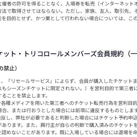
主催者の許可を得ることなく、入場券を転売（インターネット
方法で取得させてはならない。ただし、家族、友人、取引先、
利を目的とせず、かつ業として行われない場合については、こ
ケット・トリコロールメンバーズ会員規約（
の禁止）
ス」、「リセールサービス」によらず、会員が購入したチケット
れもシーズンチケットに限定されない。）を営利目的で第三者
することを禁止します。
為や各種メディアを用いた第三者へのチケット転売行為を営利目
場合、または行おうとした場合には前項に違反するものとしま
に違反し、弊社が必要であると判断した場合にはチケット予約申
があります。また、興行主が自らの判断で購入済みのチケット
を認めないことがあります。既に入場している場合には退場を