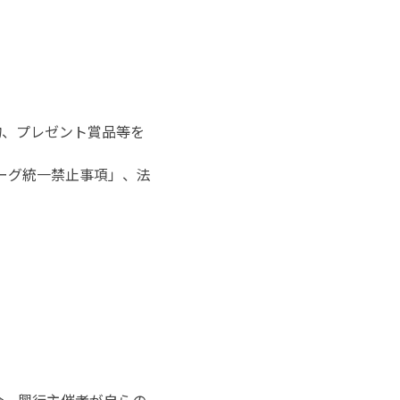
物、プレゼント賞品等を
リーグ統一禁止事項」、法
合、興行主催者が自らの