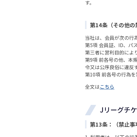
す。
第14条（その他の
当社は、会員が次の行
第5項 会員証、ID、
第三者に営利目的によ
第9項 前各号の他、本
令又は公序良俗に違反
第10項 前各号の行為
全文は
こちら
Jリーグチ
第13条：（禁止事
1. 利用者は、以下の