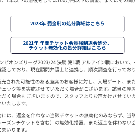
、1年以下の懲役もしくは100万円以下の罰金、またはその両
2023年 罰金刑の処分詳細はこちら
2021年 年間チケット会員強制退会処分、
チケット無効化の処分詳細はこちら
ャンピオンズリーグ2023/24 決勝 第1戦 アルアイン戦におい
確認しており、現在顧問弁護士と連携し、順次調査を行ってお
転売された可能性のある座席のお客様に対し、入場ゲート、ま
チェック等を実施させていただく場合がございます。該当の座
ただく場合もございますので、スタッフよりお声かけさせてい
いいたします。
合には、返金を伴わない当該チケットの無効化のみならず、当
シーズンチケットを含む）の無効化措置、また返金を伴わない
てまいります。