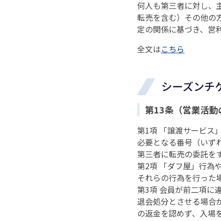
何人も第三者に対し、
転売を含む）その他の
定の関係に基づき、営
全文は
こちら
シーズンチ
第13条（営業活動
第1項 「譲渡サービ
必要となる番号（いず
第三者に転売の委託を
第2項 「ダフ屋」行
それらの行為を行った
第3項 会員が前二項
退会処分とさせる場合
の返金を認めず、入場