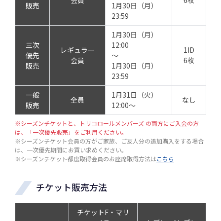
会員
6枚
販売
1月30日（月）
23:59
1月30日（月）
三次
12:00
レギュラー
1ID
優先
～
会員
6枚
販売
1月30日（月）
23:59
一般
1月31日（火）
全員
なし
販売
12:00～
※シーズンチケットと、トリコロールメンバーズ の両方にご入会の方
は、「一次優先販売」をご利用ください。
※シーズンチケット会員の方がご家族、ご友人分の追加購入をする場合
は、一次優先期間にお買い求めください。
※シーズンチケット都度取得会員のお座席取得方法は
こちら
チケット販売方法
チケットF・マリ