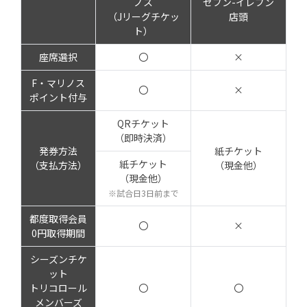
ノス
セブン-イレブン
（Jリーグチケッ
店頭
ト）
座席選択
〇
×
F・マリノス
〇
×
ポイント付与
QRチケット
（即時決済）
発券方法
紙チケット
紙チケット
（支払方法）
（現金他）
（現金他）
※試合日3日前まで
都度取得会員
〇
×
0円取得期間
シーズンチケ
ット
トリコロール
〇
〇
メンバーズ