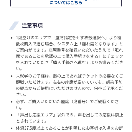
についてはこちら
注意事項
1席空けのエリアで「座席指定をせず枚数選択へ」より複
数枚購入で進む場合、システム上「離れ席となります」と
ご案内がでます。座席番号を確認いただいたうえで「離れ
席であることを承認の上で購入手続きをする」にチェック
を入れていただき「購入手続きへ進む」よりお進みくださ
い。
未就学のお子様は、膝の上であればチケットの必要なくご
観戦いただけます。左右の座席が空いていても、感染予防
の観点からご使用はいただけませんので、何卒ご了承くだ
さい。
必ず、ご購入いただいた座席（席番号）でご観戦くださ
い。
「声出し応援エリア」以外での、声を出しての応援は禁止
とされています。
体温37.5度以上であることが判明したお客様は入場をお断