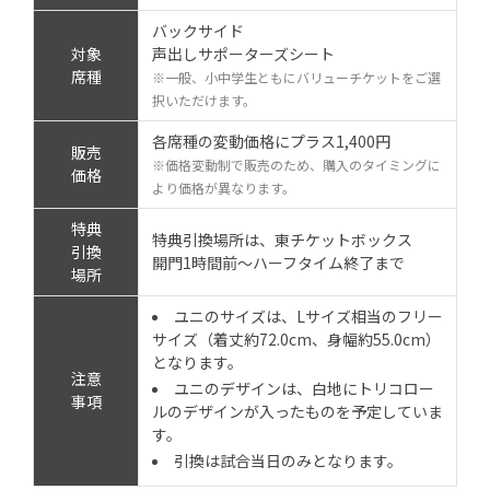
バックサイド
対象
声出しサポーターズシート
席種
※一般、小中学生ともにバリューチケットをご選
択いただけます。
各席種の変動価格にプラス1,400円
販売
※価格変動制で販売のため、購入のタイミングに
価格
より価格が異なります。
特典
特典引換場所は、東チケットボックス
引換
開門1時間前～ハーフタイム終了まで
場所
ユニのサイズは、Lサイズ相当のフリー
サイズ（着丈約72.0cm、身幅約55.0cm）
となります。
注意
ユニのデザインは、白地にトリコロー
事項
ルのデザインが入ったものを予定していま
す。
引換は試合当日のみとなります。