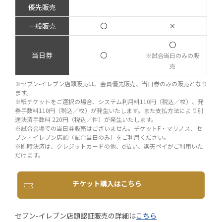
優先販売
一般販売
〇
×
〇
当日券
〇
※試合当日のみの販
売
※セブン-イレブン店頭販売は、会員優先販売、当日券のみの販売となり
ます。
※紙チケットをご選択の場合、システム利用料110円（税込／枚）、発
券手数料110円（税込／枚）が発生いたします。また支払方法により別
途決済手数料 220円（税込／件）が発生いたします。
※試合会場での当日券販売はございません。チケットF・マリノス、セ
ブン‐イレブン店頭（試合当日のみ）をご利用ください。
※即時決済は、クレジットカードの他、d払い、楽天ペイがご利用いた
だけます。
チケット購入はこちら
セブン-イレブン店頭認証販売の詳細は
こちら