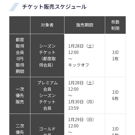
チケット販売スケジュール
枚数
対象者
販売期間
制限
都度
取得
シーズン
1月28日（土）
会員
チケット
12:00
1ID
0円
（都度取
～
1枚
取得
得会員）
キックオフ
期間
プレミアム
1月28日（土）
一次
会員
12:00
1ID
優先
シーズン
～
6枚
販売
チケット
1月30日（月）
会員
23:59
1月29日（日）
二次
12:00
ゴールド
1ID
優先
～