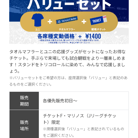
タオルマフラーとユニの応援グッズがセットになったお得な
チケット。手ぶらで来場しても試合観戦をより一層楽しめま
す！スタンドをトリコロールに染めて、みんなで応援しまし
ょう。
※バリューセットをご希望の方は、座席選択後「バリュー」と表記のあ
るものをご選択ください。
販売
各優先販売初日～
期間
チケットF・マリノス（Jリーグチケッ
販売
ト）限定
場所
※席種選択後「バリュー」と表記されているもの
をご選択ください。