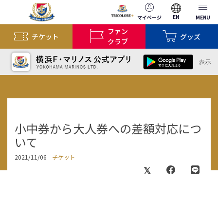
EN
マイページ
MENU
ファン
チケット
グッズ
クラブ
小中券から大人券への差額対応につ
いて
2021/11/06
チケット