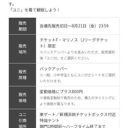
す。
「ユニ」を着て観戦しよう！
販売
各優先販売初日～8月21日（金）23:59
期間
チケットF・マリノス（Jリーグチケッ
販売
ト）限定
場所
※バックアッパーよりお進みいただき、座席選択
後「ユニ付」をご選択ください。
バックアッパー
販売
※一般、小中学生ともにユニ付きシートをご選択
席種
いただけます。
変動価格にプラス800円
販売
※価格変動制で販売のため、購入のタイミングに
価格
より価格が異なります。
ユニ
東ゲート／新横浜側チケットボックス付近
引換
特設テント
場所
開門1時間前～ハーフタイム終了まで