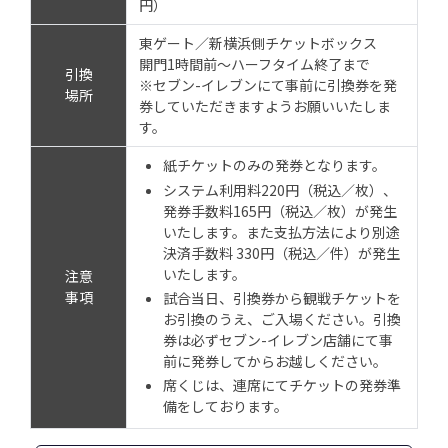
円）
東ゲート／新横浜側チケットボックス
開門1時間前～ハーフタイム終了まで
引換
※セブン-イレブンにて事前に引換券を発
場所
券していただきますようお願いいたしま
す。
紙チケットのみの発券となります。
システム利用料220円（税込／枚）、
発券手数料165円（税込／枚）が発生
いたします。また支払方法により別途
決済手数料 330円（税込／件）が発生
いたします。
注意
事項
試合当日、引換券から観戦チケットを
お引換のうえ、ご入場ください。引換
券は必ずセブン-イレブン店舗にて事
前に発券してからお越しください。
席くじは、連席にてチケットの発券準
備をしております。