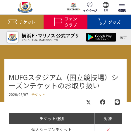
EN
マイページ
MENU
ファン
チケット
グッズ
クラブ
MUFGスタジアム（国立競技場）シ
ーズンチケットのお取り扱い
2026/08/07
チケット
チケット種別
対象
個人シーズンチケット
×