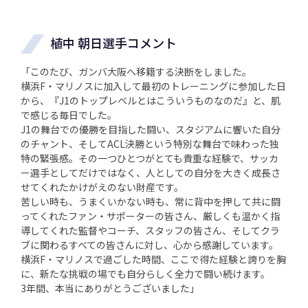
植中 朝日選手コメント
「このたび、ガンバ大阪へ移籍する決断をしました。
横浜F・マリノスに加入して最初のトレーニングに参加した日
から、『J1のトップレベルとはこういうものなのだ』と、肌
で感じる毎日でした。
J1の舞台での優勝を目指した闘い、スタジアムに響いた自分
のチャント、そしてACL決勝という特別な舞台で味わった独
特の緊張感。その一つひとつがとても貴重な経験で、サッカ
ー選手としてだけではなく、人としての自分を大きく成長さ
せてくれたかけがえのない財産です。
苦しい時も、うまくいかない時も、常に背中を押して共に闘
ってくれたファン・サポーターの皆さん、厳しくも温かく指
導してくれた監督やコーチ、スタッフの皆さん、そしてクラ
ブに関わるすべての皆さんに対し、心から感謝しています。
横浜F・マリノスで過ごした時間、ここで得た経験と誇りを胸
に、新たな挑戦の場でも自分らしく全力で闘い続けます。
3年間、本当にありがとうございました」