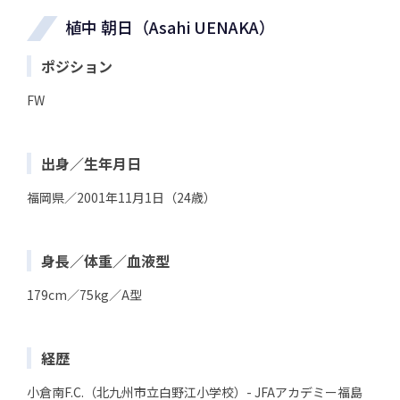
植中 朝日（Asahi UENAKA）
ポジション
FW
出身／生年月日
福岡県／2001年11月1日（24歳）
身長／体重／血液型
179cm／75kg／A型
経歴
小倉南F.C.（北九州市立白野江小学校）- JFAアカデミー福島