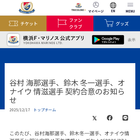
EN
マイページ
MENU
ファン
チケット
グッズ
クラブ
谷村 海那選手、鈴木 冬一選手、オ
ナイウ 情滋選手 契約合意のお知ら
せ
2025/12/17
トップチーム
このたび、谷村海那選手、鈴木冬一選手、オナイウ情