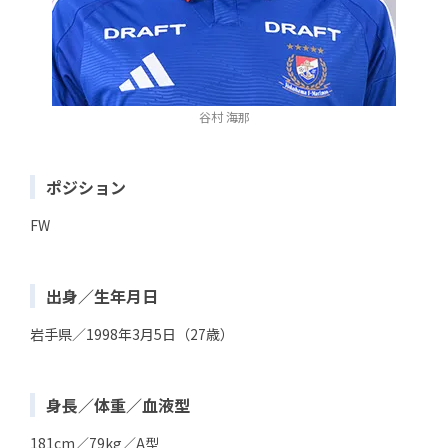
谷村 海那
ポジション
FW
出身／生年月日
岩手県／1998年3月5日（27歳）
身長／体重／血液型
181cm／79kg／A型