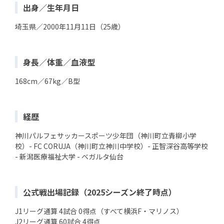
出身／生年月日
埼玉県／2000年11月11日（25歳）
身長／体重／血液型
168cm／67kg／B型
経歴
神川パルフェサッカースポーツ少年団（神川町立青柳小学
校）- FC CORUJA（神川町立神川中学校）- 正智深谷高等学校
- 新潟医療福祉大学 - ベガルタ仙台
公式戦出場記録（2025シーズン終了時点）
J1リーグ通算 4試合 0得点（すべて横浜F・マリノス）
J2リーグ通算 60試合 4得点