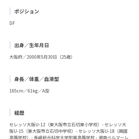
ポジション
DF
出身／生年月日
大阪府／2000年5月30日（25歳）
身長／体重／血液型
165cm／61kg／A型
経歴
セレッソ大阪U-12（東大阪市立石切東小学校）- セレッソ大
阪U-15（東大阪市立石切中学校）- セレッソ大阪U-18（興國
高等学校）- 長崎総合科学大学附属高等学校 - 湘南ベルマーレ