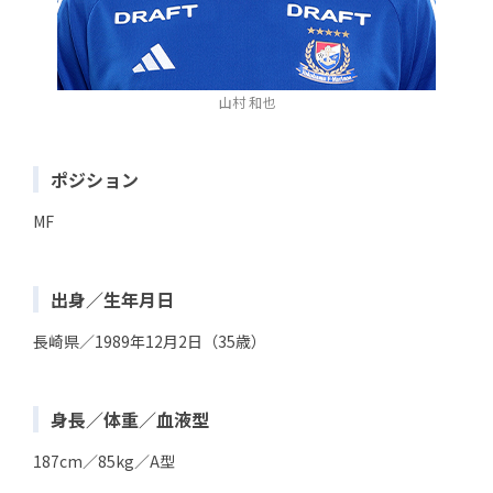
山村 和也
ポジション
MF
出身／生年月日
長崎県／1989年12月2日（35歳）
身長／体重／血液型
187cm／85kg／A型