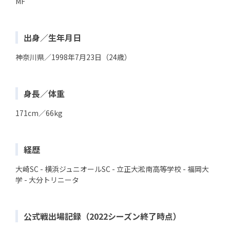
MF
出身／生年月日
神奈川県／1998年7月23日（24歳）
身長／体重
171cm／66kg
経歴
大崎SC - 横浜ジュニオールSC - 立正大淞南高等学校 - 福岡大
学 - 大分トリニータ
公式戦出場記録（2022シーズン終了時点）