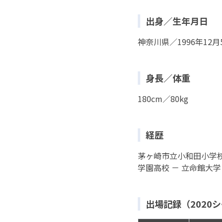
出身／生年月日
神奈川県／1996年12月
身長／体重
180cm／80kg
経歴
茅ヶ崎市立小和田小学校
学園高校 － 立命館大学 －
出場記録（2020