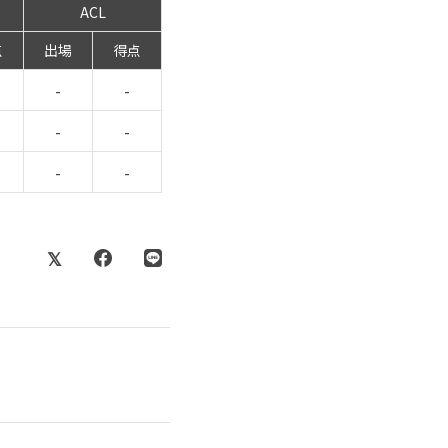
ACL
点
出場
得点
-
-
-
-
-
-