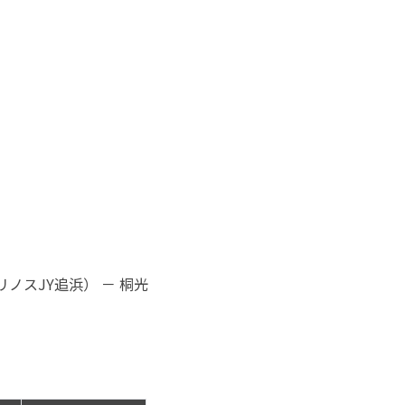
ノスJY追浜） － 桐光