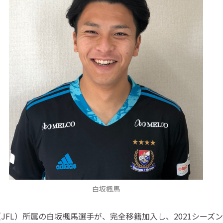
白坂楓馬
C （JFL）所属の白坂楓馬選手が、完全移籍加入し、2021シー