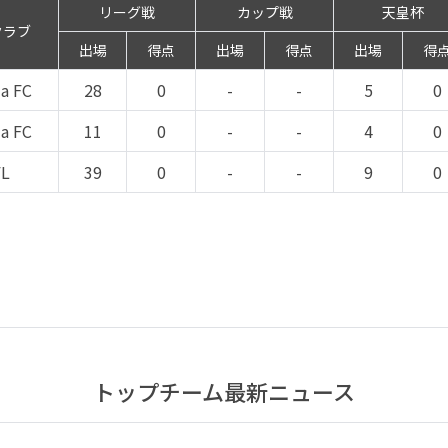
リーグ戦
カップ戦
天皇杯
クラブ
出場
得点
出場
得点
出場
得
a FC
28
0
-
-
5
0
a FC
11
0
-
-
4
0
FL
39
0
-
-
9
0
トップチーム最新ニュース