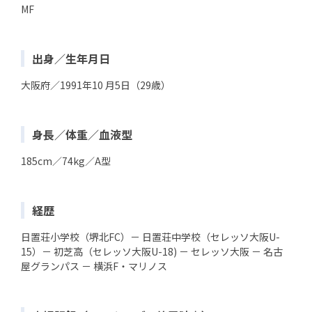
MF
出身／生年月日
大阪府／1991年10 月5日（29歳）
身長／体重／血液型
185cm／74kg／A型
経歴
日置荘小学校（堺北FC）－ 日置荘中学校（セレッソ大阪U-
15）－ 初芝高（セレッソ大阪U-18) － セレッソ大阪 － 名古
屋グランパス － 横浜F・マリノス