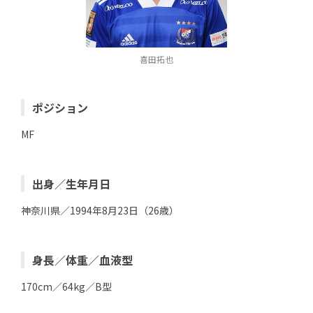
喜田拓也
ポジション
MF
出身／生年月日
神奈川県／1994年8月23日（26歳）
身長／体重／血液型
170cm／64kg／B型