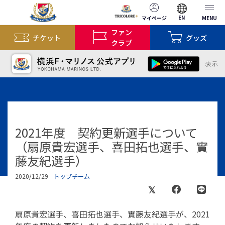
EN
マイページ
MENU
ファン
チケット
グッズ
クラブ
2021年度 契約更新選手について
（扇原貴宏選手、喜田拓也選手、實
藤友紀選手）
2020/12/29
トップチーム
扇原貴宏選手、喜田拓也選手、實藤友紀選手が、2021