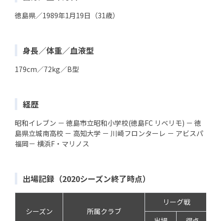
徳島県／1989年1月19日（31歳）
身長／体重／血液型
179cm／72kg／B型
経歴
昭和イレブン － 徳島市立昭和小学校(徳島FC リベリモ) － 徳
島県立城南高校 － 高知大学 － 川崎フロンターレ － アビスパ
福岡－ 横浜F・マリノス
出場記録（2020シーズン終了時点）
リーグ戦
シーズン
所属クラブ
出場
得点